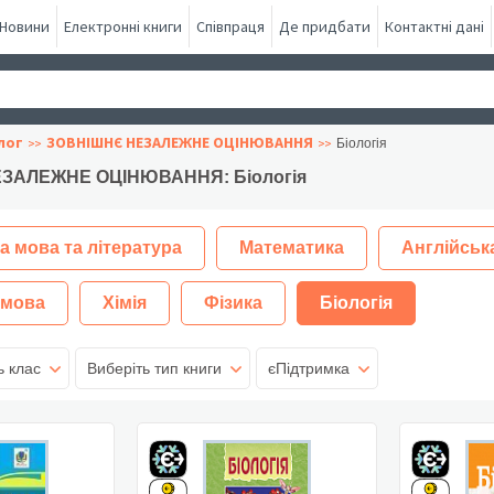
Новини
Електронні книги
Співпраця
Де придбати
Контактні дані
лог
ЗОВНІШНЄ НЕЗАЛЕЖНЕ ОЦІНЮВАННЯ
Біологія
ЗАЛЕЖНЕ ОЦІНЮВАННЯ: Біологія
а мова та література
Математика
Англійськ
 мова
Хімія
Фізика
Біологія
ь клас
Виберіть тип книги
єПідтримка