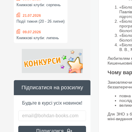
Книжкові клуби: серпень
«Біоло
Павлів
21.07.2026
підгот
«Біоло
Події тижня (20 - 26 липня)
програ
біолог
09.07.2026
«Біоло
Книжкові клуби: липень
біолог
«Біоло
В. В.,
Любителям мі
Кишеньковий 
Чому вар
Замовляючи п
Підписатися на розсилку
беззаперечн
повна 
послід
Будьте в курсі усіх новинок!
велики
Для ЗНО з бі
міні-видання
Підписатися