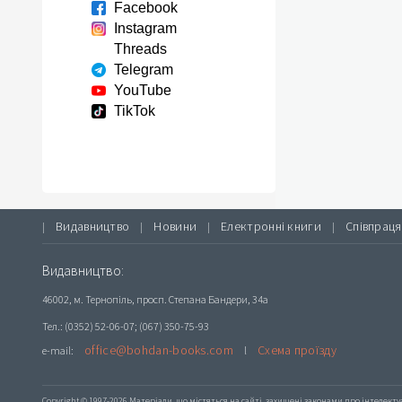
Facebook
Instagram
Threads
Telegram
YouTube
TikTok
Видавництво
Новини
Електронні книги
Співпраця
|
|
|
|
Видавництво:
46002, м. Тернопіль, просп. Степана Бандери, 34а
Тел.: (0352) 52-06-07; (067) 350-75-93
office@bohdan-books.com
Схема проїзду
e-mail:
l
Copyright © 1997-2026 Матеріали, що містяться на сайті, захищені законами про інтелекту