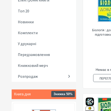
Електронні книги
Топ 20
Новинки
Біологія : д
Комплекти
підготовк
У друкарні
Передзамовлення
Книжковий мерч
Немає в 
Розпродаж
ПЕРЕГЛ
Книга дня
Знижка 50%