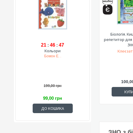
Біологія. К
репетитор для 
ЗН
21
:
46
:
46
Кольори
Клеєзат
Бомон Е. .
100,0
199,00 грн
КУП
99,00 грн
ДО КОШИКА
ЗНО з бі