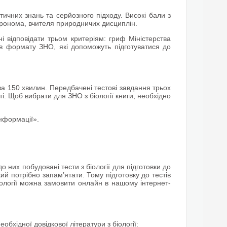
тичних знань та серйозного підходу. Високі бали з
гронома, вчителя природничих дисциплін.
і відповідати трьом критеріям: гриф Міністерства
тів формату ЗНО, які допоможуть підготуватися до
 за 150 хвилин. Передбачені тестові завдання трьох
ті. Щоб вибрати для ЗНО з біології книги, необхідно
:
інформації».
 них побудовані тести з біології для підготовки до
ий потрібно запам’ятати. Тому підготовку до тестів
біології можна замовити онлайн в нашому інтернет-
бхідної довідкової літератури з біології: