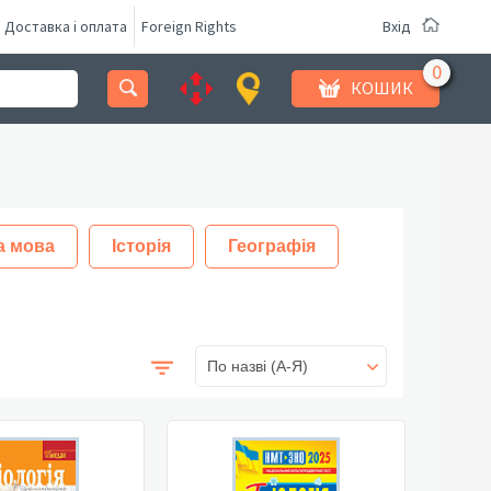
Доставка і оплата
Foreign Rights
Вхід
КОШИК
а мова
Історія
Географія
По назві (A-Я)