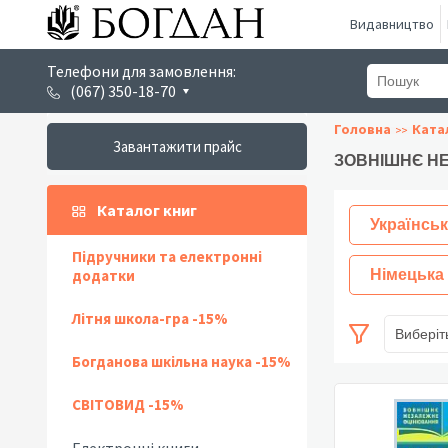
Видавництво
Телефони для замовлення:
(067) 350-18-70
Головна
Ката
Завантажити прайс
ЗОВНІШНЄ НЕ
Каталог книг
Українськ
Підручники та електронні
додатки
Німецька
Літня школа-гра -15%
Виберіт
Богданова шкільна наука -15%
СВІТОВИД -15%