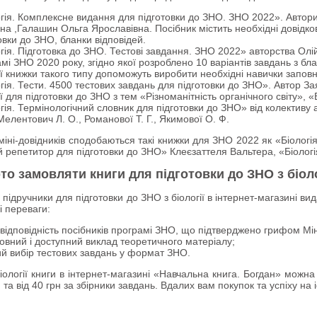
гія. Комплексне видання для підготовки до ЗНО. ЗНО 2022». Автори
на ,Галашин Ольга Ярославівна. Посібник містить необхідні довідкові
овки до ЗНО, бланки відповідей.
гія. Підготовка до ЗНО. Тестові завдання. ЗНО 2022» авторства Олі
мі ЗНО 2020 року, згідно якої розроблено 10 варіантів завдань з бл
ії книжки такого типу допоможуть виробити необхідні навички запов
гія. Тести. 4500 тестових завдань для підготовки до ЗНО». Автор За
ії для підготовки до ЗНО з тем «Різноманітність органічного світу», 
гія. Термінологічний словник для підготовки до ЗНО» від колективу а
 Мелентович Л. О., Романової Т. Г., Якимової О. Ф.
ні-довідників сподобаються такі книжки для ЗНО 2022 як «Біологія :
репетитор для підготовки до ЗНО» Клеєзаттеля Вальтера, «Біологія.
то замовляти книги для підготовки до ЗНО з біоло
ідручники для підготовки до ЗНО з біології в інтернет-магазині ви
і переваги:
відповідність посібників програмі ЗНО, що підтверджено грифом Міні
овний і доступний виклад теоретичного матеріалу;
й вибір тестових завдань у формат ЗНО.
ології книги в інтернет-магазині «Навчальна книга. Богдан» можна 
 та від 40 грн за збірники завдань. Вдалих вам покупок та успіху на і