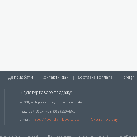
Де придбати
Контактні дані
Доставка і оплата
Foreign 
|
|
|
|
Відділ гуртового продажу:
46008, м. Тернопіль, вул. Подільська, 44
Тел.: (067) 351-44-52, (067) 350-48-17
zbut@bohdan-books.com
Схема проїзду
e-mail:
l
альну власність та авторські права. Будь-яке
використання розміщеної на сайті інформації
можлив