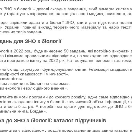
до ЗНО з біології – доволі складне завдання, який вимагає система
ету гарантують зарахування на спеціальності медика, психолога, а
рдо вирішили здавати з біології ЗНО, книги для підготовки повинн
уки України, повний виклад теоретичного матеріалу та набір текс
сновних типів завдань.
дань для ЗНО з біології
логії в 2022 році буде винесено 50 завдань, які потрібно виконати
ією і кількома правильними відповідями, на знаходження відповіднос
 з програмою іспиту на 2022 рік. На тестування винесені такі теми
ний склад, структура і функціонування клітин. Реалізація спадкової 
омірності спадковості і мінливості».
зноманіття».
ізм людини як біологічна система».
и екології і еволюційного вчення».
тайте вимоги програми до кожного розділу, адже саме відповідно до
істю складання іспиту з біології є величезний об’єм інформації, як
ати хоча б за рік. А потрібні матеріали для підготовки до ЗНО з 
вчальна книга. Богдан».
а до ЗНО з біології: каталог підручників
авництва у відповідному розділі представлений докладний каталог нео