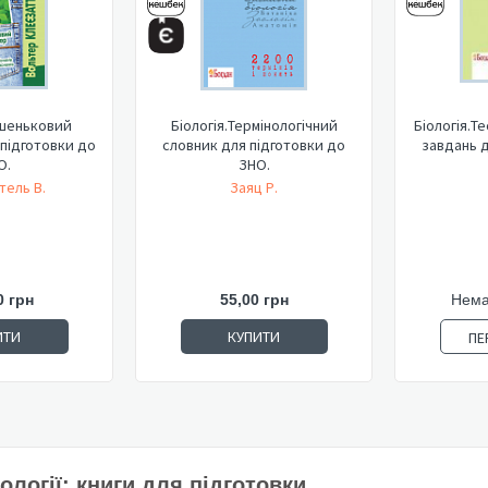
ишеньковий
Біологія.Термінологічний
Біологія.Т
підготовки до
словник для підготовки до
завдань д
О.
ЗНО.
тель В.
Заяц Р.
0 грн
55,00 грн
Нема
ИТИ
КУПИТИ
ПЕ
ології: книги для підготовки