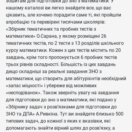
зошитам для підготовки до зно з математики. У
нашому каталозі ви легко знайдете все, що вас
цікавить, але хочемо порадити саме ті, які пройшли
апробацію та перевірені тисячами школярів:
«Збірник тематичних та пробних тестів з
математики» О.Сарана, у якому розміщені 26
тематичних тестів, по 2 тести з 13 розділів шкільного
курсу математики. Кожен з цих тестів містить по 20
завдань, крім того пропонується 6 пробних тестів
трьох рівнів складності. Більшість із цих завдань
дещо складніші за реальні завдання ЗНО з
математики, що створить для абітурієнтів необхідний
«запас міцності» і убереже від можливих
«несподіванок». Також зверніть увагу на завдання
для підготовки до зно з математики, які подано у
«Збірнику задач з розв’язками для підготовки до
ЗНО та ДПА» А.Ривкіна. Тут ви знайдете близько 500
типових задач, до кожної з яких є вказівки, які
допомагають знайти вірний шлях до розв’язку, а