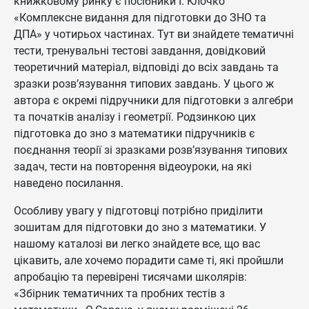
книжковому ринку є посібники І. Клочко
«Комплексне видання для підготовки до ЗНО та
ДПА» у чотирьох частинах. Тут ви знайдете тематичні
тести, тренувальні тестові завдання, довідковий
теоретичний матеріал, відповіді до всіх завдань та
зразки розв’язування типових завдань. У цього ж
автора є окремі підручники для підготовки з алгебри
та початків аналізу і геометрії. Родзинкою цих
підготовка до зно з математики підручників є
поєднання теорії зі зразками розв’язування типових
задач, тести на повторення відеоуроки, на які
наведено посилання.
Особливу увагу у підготовці потрібно приділити
зошитам для підготовки до зно з математики. У
нашому каталозі ви легко знайдете все, що вас
цікавить, але хочемо порадити саме ті, які пройшли
апробацію та перевірені тисячами школярів:
«Збірник тематичних та пробних тестів з