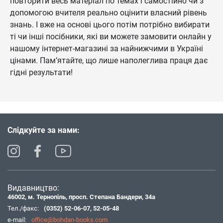
повторити весь матеріал по темах і самостійно чи з
допомогою вчителя реально оцінити власний рівень
знань. І вже на основі цього потім потрібно вибирати
ті чи інші посібники, які ви можете замовити онлайн у
нашому інтернет-магазині за найнижчими в Україні
цінами. Пам’ятайте, що лише наполеглива праця дає
гідні результати!
Слідкуйте за нами:
Видавництво:
46002, м. Тернопіль, просп. Степана Бандери, 34а
Тел./факс:
(0352) 52-06-07
,
52-05-48
e-mail:
office@bohdan-books.com