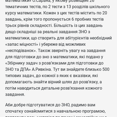
математики» О.Сарана, у якому розміщені 26
тематичних тестів, по 2 тести з 13 розділів шкільного
курсу математики. Кожен з цих тестів містить по 20
завдань, крім того пропонується 6 пробних тестів
трьох рівнів складності. Більшість із цих завдань
дещо складніші за реальні завдання ЗНО з
математики, що створить для абітурієнтів необхідний
«запас міцності» і убереже від можливих
«несподіванок». Також зверніть увагу на завдання
для підготовки до зно з математики, які подано у
«Збірнику задач з розв’язками для підготовки до
ЗНО та ДПА» А.Ривкіна. Тут ви знайдете близько 500
типових задач, до кожної з яких є вказівки, які
допомагають знайти вірний шлях до розв’язку, а
потім наводиться детальне розв’язання кожного
завдання.
Аби добре підготуватися до ЗНО, радимо вам
спочатку ознайомитися з навчальною програмою,