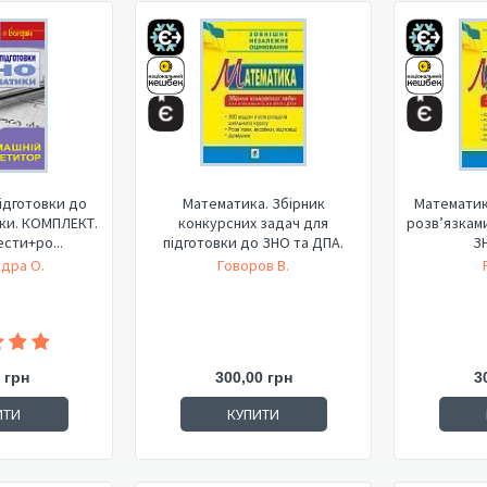
ідготовки до
Математика. Збірник
Математика
ки. КОМПЛЕКТ.
конкурсних задач для
розв’язками
сти+ро...
підготовки до ЗНО та ДПА.
З
дра О.
Говоров В.
 грн
300,00 грн
3
ИТИ
КУПИТИ