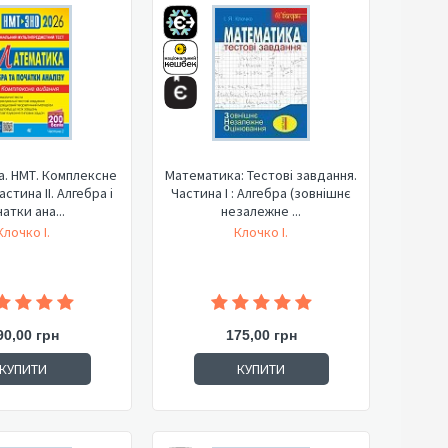
. НМТ. Комплексне
Математика: Тестові завдання.
стина ІІ. Алгебра і
Частина І : Алгебра (зовнішнє
атки ана...
незалежне ...
Клочко І.
Клочко І.
90,00 грн
175,00 грн
КУПИТИ
КУПИТИ