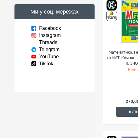
Ми у соц. мережах
Facebook
Instagram
Threads
Telegram
Математика. Ге
YouTube
та НМТ: Комплек
ІІ. ЗНО 
TikTok
Клочк
270,0
КУП