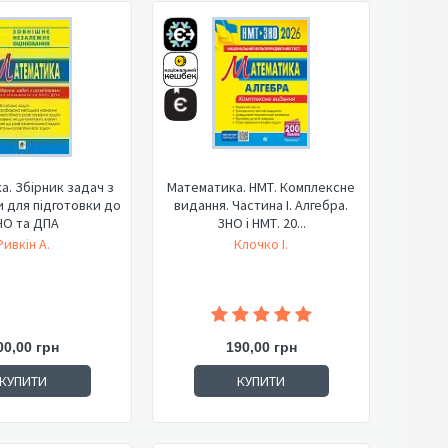
. Збірник задач з
Математика. НМТ. Комплексне
 для підготовки до
видання. Частина І. Алгебра.
НО та ДПА
ЗНО і НМТ. 20...
Ривкін А.
Клочко І.
00,00 грн
190,00 грн
КУПИТИ
КУПИТИ