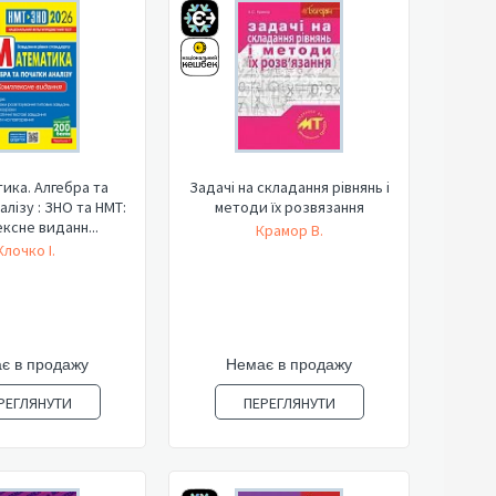
ика. Алгебра та
Задачі на складання рівнянь і
алізу : ЗНО та НМТ:
методи їх розвязання
ксне виданн...
Крамор В.
Клочко І.
є в продажу
Немає в продажу
РЕГЛЯНУТИ
ПЕРЕГЛЯНУТИ