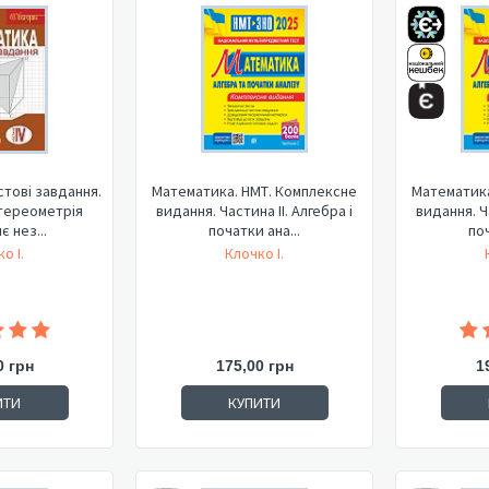
стові завдання.
Математика. НМТ. Комплексне
Математика
Стереометрія
видання. Частина ІІ. Алгебра і
видання. Ча
є нез...
початки ана...
поч
о І.
Клочко І.
0 грн
175,00 грн
1
ИТИ
КУПИТИ