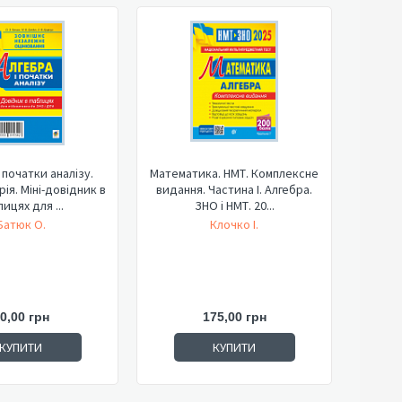
 початки аналізу.
Математика. НМТ. Комплексне
ія. Міні-довідник в
видання. Частина І. Алгебра.
ицях для ...
ЗНО і НМТ. 20...
Батюк О.
Клочко І.
0,00 грн
175,00 грн
КУПИТИ
КУПИТИ