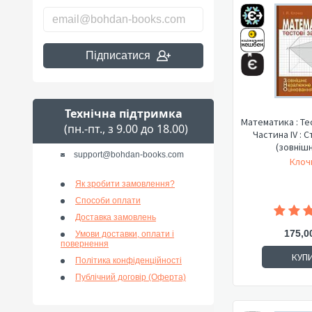
Підписатися
Технічна підтримка
Математика : Те
(пн.-пт., з 9.00 до 18.00)
Частина IV : 
(зовнішн
support@bohdan-books.com
Клочк
Як зробити замовлення?
Способи оплати
Доставка замовлень
175,0
Умови доставки, оплати і
повернення
КУП
Політика конфіденційності
Публічний договір (Оферта)