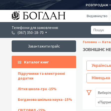
РОЗПРОДАЖ ~ 1
Видавництво
Телефони для замовлення:
(067) 350-18-70
Головна
Ката
Завантажити прайс
ЗОВНІШНЄ НЕ
Каталог книг
Українськ
Підручники та електронні
додатки
Німецька
Літня школа-гра -15%
Виберіт
Богданова шкільна наука -15%
єПідтри
СВІТОВИД -15%