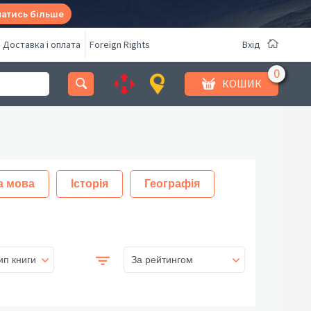
натись більше
Доставка і оплата
Foreign Rights
Вхід
КОШИК
а мова
Історія
Географія
ип книги
За рейтингом