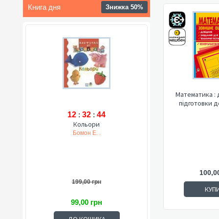
Книга дня
Знижка 50%
Математика : 
підготовки д
12
:
32
:
43
Кольори
Бомон Е. .
100,0
199,00 грн
КУП
99,00 грн