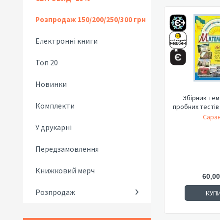
Розпродаж 150/200/250/300 грн
Електронні книги
Топ 20
Новинки
Збірник тем
Комплекти
пробних тестів
Саран
У друкарні
Передзамовлення
Книжковий мерч
60,00
Розпродаж
КУП