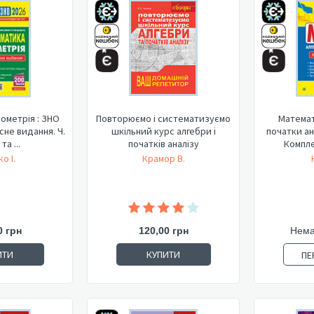
ометрія : ЗНО
Повторюємо і систематизуємо
Математ
сне видання. Ч.
шкільний курс алгебри і
початки ан
та ...
початків аналізу
Компле
о І.
Крамор В.
0 грн
120,00 грн
Нема
ИТИ
КУПИТИ
ПЕ