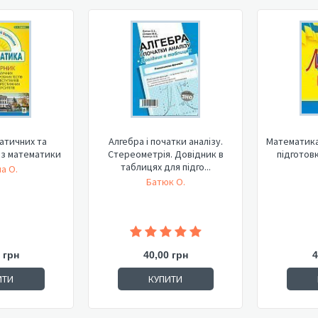
атичних та
Алгебра і початки аналізу.
Математика.
 з математики
Стереометрія. Довідник в
підготов
таблицях для підго...
а О.
Батюк О.
 грн
40,00 грн
4
ИТИ
КУПИТИ