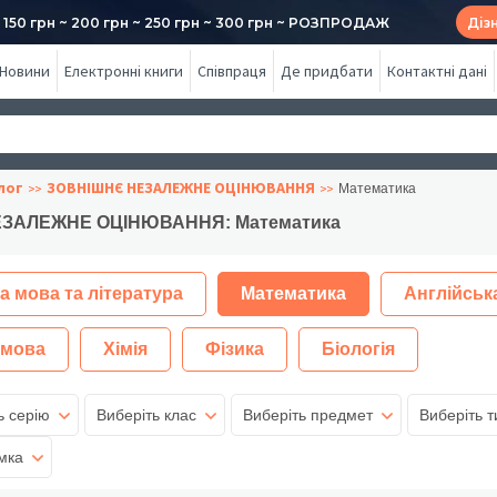
50 грн ~ 200 грн ~ 250 грн ~ 300 грн ~ РОЗПРОДАЖ
Діз
Новини
Електронні книги
Співпраця
Де придбати
Контактні дані
лог
ЗОВНІШНЄ НЕЗАЛЕЖНЕ ОЦІНЮВАННЯ
Математика
ЗАЛЕЖНЕ ОЦІНЮВАННЯ: Математика
а мова та література
Математика
Англійськ
 мова
Хімія
Фізика
Біологія
ь серію
Виберіть клас
Виберіть предмет
Виберіть т
мка