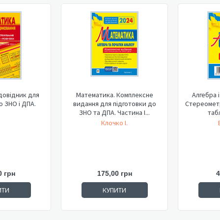
довідник для
Математика. Комплексне
Алгебра і
о ЗНО і ДПА.
видання для підготовки до
Стереометр
ЗНО та ДПА. Частина І...
табл
Клочко І.
0 грн
175,00 грн
4
ИТИ
КУПИТИ