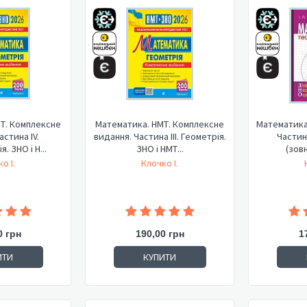
Т. Комплексне
Математика. НМТ. Комплексне
Математика 
астина ІV.
видання. Частина ІІІ. Геометрія.
Частина
. ЗНО і Н...
ЗНО і НМТ...
(зовн
о І.
Клочко І.
0 грн
190,00 грн
1
ИТИ
КУПИТИ