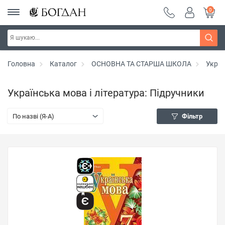
0
Головна
Каталог
ОСНОВНА ТА СТАРША ШКОЛА
Украї
Українська мова і література: Підручники
По назві (Я-А)
Фільтр