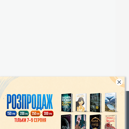
Rights
|
Інтернет-магазин «Видавництво Богдан»:
46018, м. Тернопіль, А/С 529
Тел.: (067) 350-18-70, (066) 727-17-62