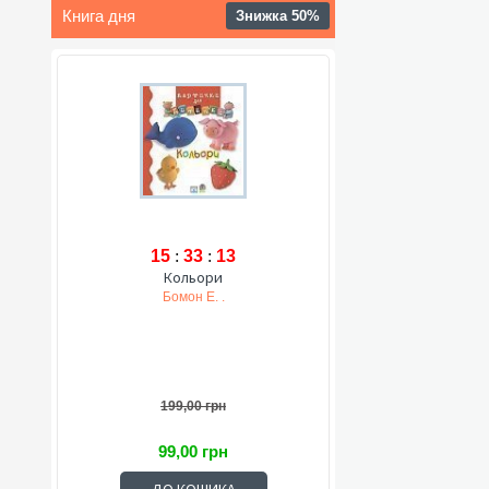
Книга дня
Знижка 50%
15
:
33
:
12
Кольори
Бомон Е. .
199,00 грн
99,00 грн