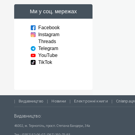
Ми у соц. мережах
Facebook
Instagram
Threads
Telegram
YouTube
TikTok
Видавництво
Новини
Електронні книги
Співпраця
|
|
|
|
Видавництво:
46002, м. Тернопіль, просп. Степана Бандери, 34а
Тел.: (0352) 52-06-07; (067) 350-75-93