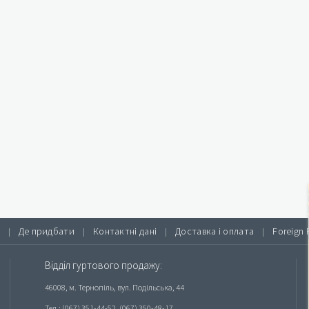
Де придбати
Контактні дані
Доставка і оплата
Foreign 
|
|
|
|
Відділ гуртового продажу:
46008, м. Тернопіль, вул. Подільська, 44
Тел.: (067) 351-44-52, (067) 350-48-17