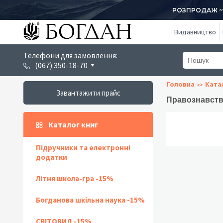
РОЗПРОДАЖ ~ 1
Видавництво
Телефони для замовлення:
(067) 350-18-70
Головна
Ката
Завантажити прайс
Правознавств
Каталог книг
Підручники та електронні
додатки
Літня школа-гра -15%
Богданова шкільна наука -15%
СВІТОВИД -15%