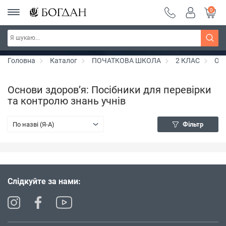
0
РОЗПРОДАЖ ~ 150 грн ~ 200 грн ~ 250 грн ~
Дізнатись більше
300 грн ~ РОЗПРОДАЖ
Головна
Каталог
ПОЧАТКОВА ШКОЛА
2 КЛАС
Осн
Основи здоров’я: Посібники для перевірки
та контролю знань учнів
По назві (Я-А)
Фільтр
Слідкуйте за нами: