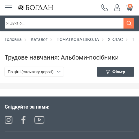
0
Головна
Каталог
ПОЧАТКОВА ШКОЛА
2 КЛАС
Тру
Трудове навчання: Альбоми-посібники
По ціні (спочатку дорогі)
Фільтр
Слідкуйте за нами: