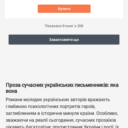
Купити
Показано
8
книг з
208
Завантажити ще
Проза сучасних українських письменників: яка
вона
Романи молодих українських авторів вражають
глибиною психологічних портретів героїв,
заглибленням в історичне минуле країни. Особливо,
зважаючи на реалії сьогодення, сучасних прозаїків
цікавить багатолітнє протистояння України і росії, їх