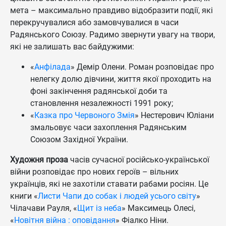
мета – максимально правдиво відобразити події, які
перекручувалися або замовчувалися в часи
Радянського Союзу. Радимо звернути увагу на твори,
які не залишать вас байдужими:
«
Анфілада
» Демір Олени. Роман розповідає про
нелегку долю дівчини, життя якої проходить на
фоні закінчення радянської доби та
становлення незалежності 1991 року;
«
Казка про Червоного Змія
» Нестерович Юліани
змальовує часи захоплення Радянським
Союзом Західної України.
Художня проза
часів сучасної російсько-української
війни розповідає про нових героїв – вільних
українців, які не захотіли ставати рабами росіян. Це
книги «
Листи Чапи до собак і людей усього світу
»
Чілачави Рауля, «
Щит із неба
» Максимець Олесі,
«
Новітня війна : оповідання
» Фіалко Ніни.