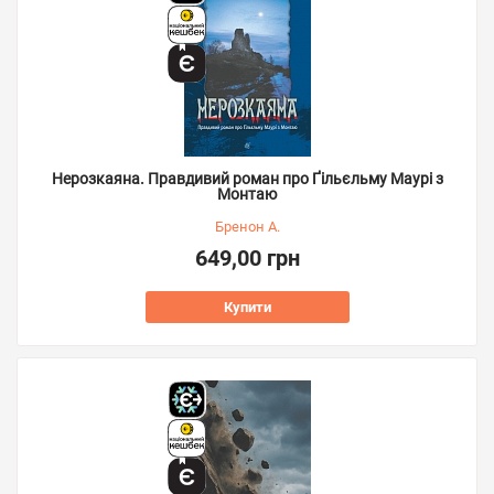
Нерозкаяна. Правдивий роман про Ґільєльму Маурі з
Монтаю
Бренон А.
649,00 грн
Купити