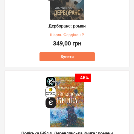
Дерборанс : роман
Шарль-Фердінан Р.
349,00 грн
Купити
- 45%
Поліська Біблія. Деревлянська Книга : романи