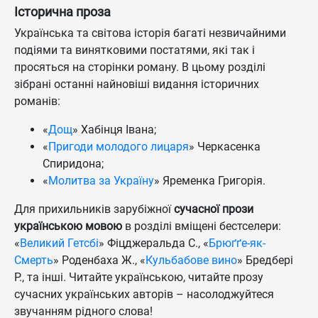
Історична проза
Українська та світова історія багаті незвичайними
подіями та винятковими постатями, які так і
просяться на сторінки роману. В цьому розділі
зібрані останні найновіші видання історичних
романів:
«
Дощ
» Хабінця Івана;
«
Пригоди молодого лицаря
» Черкасенка
Спиридона;
«
Молитва за Україну
» Яременка Григорія.
Для прихильників зарубіжної
сучасної прози
українською мовою
в розділі вміщені бестселери:
«
Великий Гетсбі
» Фіцджеральда С., «
Брюґґе-як-
Смерть
» Роденбаха Ж., «
Кульбабове вино
» Бредбері
Р., та інші. Читайте українською, читайте прозу
сучасних українських авторів – насолоджуйтеся
звучанням рідного слова!