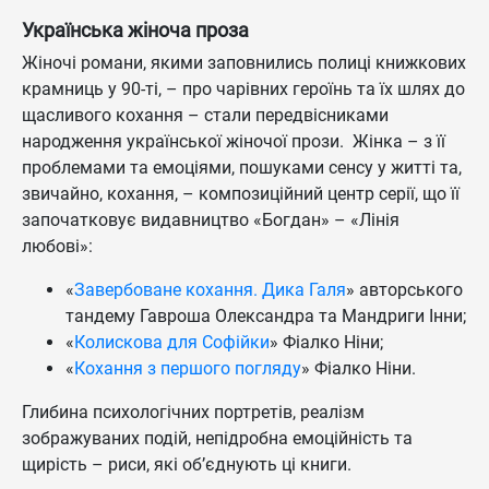
Українська жіноча проза
Жіночі романи, якими заповнились полиці книжкових
крамниць у 90-ті, – про чарівних героїнь та їх шлях до
щасливого кохання – стали передвісниками
народження української жіночої прози. Жінка – з її
проблемами та емоціями, пошуками сенсу у житті та,
звичайно, кохання, – композиційний центр серії, що її
започатковує видавництво «Богдан» – «Лінія
любові»:
«
Завербоване кохання. Дика Галя
» авторського
тандему Гавроша Олександра та Мандриги Інни;
«
Колискова для Софійки
» Фіалко Ніни;
«
Кохання з першого погляду
» Фіалко Ніни.
Глибина психологічних портретів, реалізм
зображуваних подій, непідробна емоційність та
щирість – риси, які об’єднують ці книги.