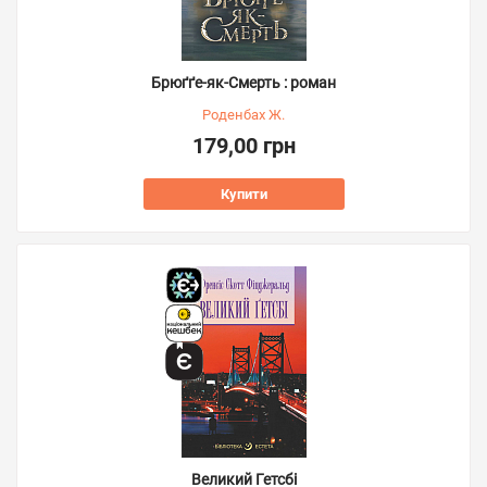
Брюґґе-як-Смерть : роман
Роденбах Ж.
179,00 грн
Купити
Великий Гетсбі