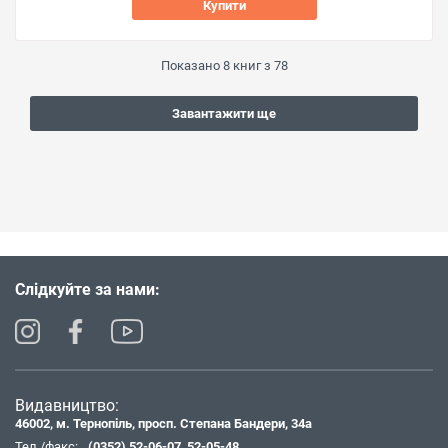
Купити
Показано
8
книг з
78
Завантажити ще
Слідкуйте за нами:
Видавництво:
46002, м. Тернопіль, просп. Степана Бандери, 34а
Тел./факс:
(0352) 52-06-07
,
52-05-48