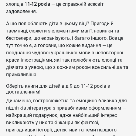
хлопців 1
1-12 років
— це справжній всесвіт
задоволення.
А що полюбляють діти в цьому віці? Пригоди й
таємниці, сюжети з елементами магії, новинки та
бестселери, що екранізують, і багато іншого. Все це
тут точно є, а головне, що кожне видання — це
поєднання чудової української мови з неповторної
краси ілюстраціями, які так полюбляють хлопці та
дівчата з уявою, що з кожним роком все сильніша та
примхливіша.
Оберіть книги для дітей від 9 до 11-12 років з
доставленням!
Динамічна, гостросюжетна та емоційно близька для
підлітків література з привабливим оформленням —
найкращий подарунок, адже найбільший інтерес
викликають у них такі жанри як фентезі,
пригодницькі історії, детективи та теми першого