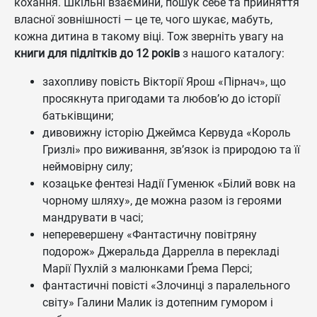
кохання. Шкільні взаємини, пошук себе та прийняття
власної зовнішності — це те, чого шукає, мабуть,
кожна дитина в такому віці. Тож зверніть увагу на
книги для підлітків до 12 років
з нашого каталогу:
захопливу повість Вікторії Ярош «Пірнач», що
просякнута пригодами та любов’ю до історії
батьківщини;
дивовижну історію Джеймса Кервуда «Король
Гризлі» про виживання, зв’язок із природою та її
неймовірну силу;
козацьке фентезі Надії Гуменюк «Білий вовк на
чорному шляху», де можна разом із героями
мандрувати в часі;
неперевершену «Фантастичну повітряну
подорож» Джеральда Даррелла в перекладі
Марії Пухлій з малюнками Ґрема Персі;
фантастичні повісті «Злочинці з паралельного
світу» Галини Малик із дотепним гумором і