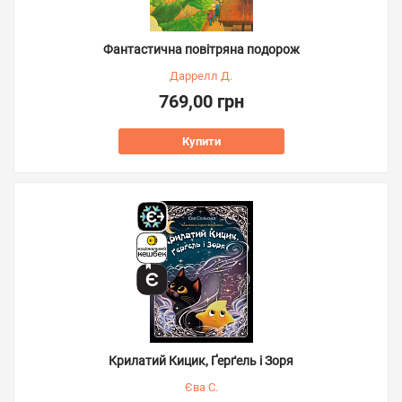
Фантастична повітряна подорож
Даррелл Д.
769,00 грн
Купити
Крилатий Кицик, Ґерґель і Зоря
Єва С.