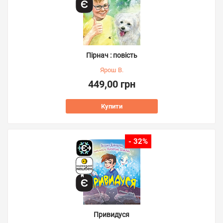
Пірнач : повість
Ярош В.
449,00 грн
Купити
- 32%
Привидуся