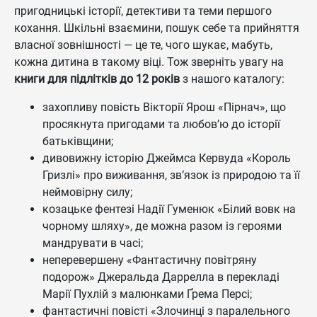
пригодницькі історії, детективи та теми першого
кохання. Шкільні взаємини, пошук себе та прийняття
власної зовнішності — це те, чого шукає, мабуть,
кожна дитина в такому віці. Тож зверніть увагу на
книги для підлітків до 12 років
з нашого каталогу:
захопливу повість Вікторії Ярош «Пірнач», що
просякнута пригодами та любов’ю до історії
батьківщини;
дивовижну історію Джеймса Кервуда «Король
Гризлі» про виживання, зв’язок із природою та її
неймовірну силу;
козацьке фентезі Надії Гуменюк «Білий вовк на
чорному шляху», де можна разом із героями
мандрувати в часі;
неперевершену «Фантастичну повітряну
подорож» Джеральда Даррелла в перекладі
Марії Пухлій з малюнками Ґрема Персі;
фантастичні повісті «Злочинці з паралельного