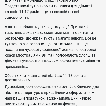
для читачів молодшого підліткового віку.
Представлені тут різноманітні
книги для дівчат
і
хлопців 1
1-12 років
— це справжній всесвіт
задоволення.
А що полюбляють діти в цьому віці? Пригоди й
таємниці, сюжети з елементами магії, новинки та
бестселери, що екранізують, і багато іншого. Все це
тут точно є, а головне, що кожне видання — це
поєднання чудової української мови з неповторної
краси ілюстраціями, які так полюбляють хлопці та
дівчата з уявою, що з кожним роком все сильніша та
примхливіша.
Оберіть книги для дітей від 9 до 11-12 років з
доставленням!
Динамічна, гостросюжетна та емоційно близька для
підлітків література з привабливим оформленням —
найкращий подарунок, адже найбільший інтерес
викликають у них такі жанри як фентезі,