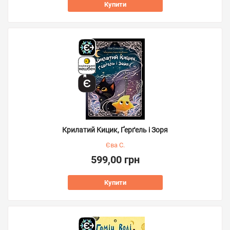
Купити
Крилатий Кицик, Ґерґель і Зоря
Єва С.
599,00 грн
Купити