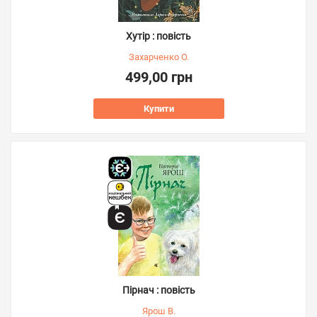
Хутір : повість
Захарченко О.
499,00 грн
Купити
Пірнач : повість
Ярош В.