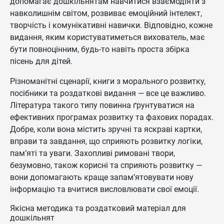
допомагає дошкільнятам навчитися взаємодіяти з
навколишнім світом, розвиває емоційний інтелект,
творчість і комунікативні навички. Відповідно, кожне
видання, яким користуватиметься вихователь, має
бути повноцінним, будь-то навіть проста збірка
пісень для дітей.
Різноманітні сценарії, книги з морального розвитку,
посібники та роздаткові видання — все це важливо.
Література такого типу повинна ґрунтуватися на
ефективних програмах розвитку та фахових порадах.
Добре, коли вона містить зручні та яскраві картки,
вправи та завдання, що сприяють розвитку логіки,
пам’яті та уваги. Захопливі римовані твори,
безумовно, також корисні та сприяють розвитку —
вони допомагають краще запам’ятовувати нову
інформацію та вчитися висловлювати свої емоції.
Якісна методика та роздатковий матеріал для
дошкільнят