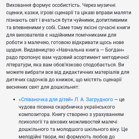
Виховання формує особистість. Через музичні
сценки, казки, ігрові сценарії та цікаві вправи маляти
пізнають світ і вчаться бути чуйними, допитливими
та впевненими у собі. Саме тому якісні сучасні книги
для вихователів є надійними помічниками для
роботи з малечею, готовою відкривати щось нове
щодня. Видавництво «Навчальна книга — Богдан»
радо пропонує вам чудовий асортимент методичної
літератури, яка вам обов’язково сподобається. Ви
можете вибрати все від дидактичних матеріалів для
дитячих садочків до книжок, що містять сценарії
весняних свят для дошкільнят:
«Співаночка для дітей» Л. А. Загрудного
— це
чудова пісенна скарбничка українського
композитора. Книгу створено з урахуванням
психології та вікових можливостей малечі
дошкільного та молодшого шкільного віку. Це
мелодійні твори, які формують любов до