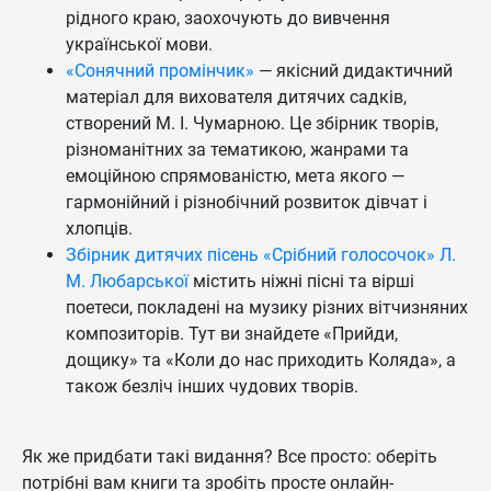
рідного краю, заохочують до вивчення
української мови.
«Сонячний промінчик»
— якісний дидактичний
матеріал для вихователя дитячих садків,
створений М. І. Чумарною. Це збірник творів,
різноманітних за тематикою, жанрами та
емоційною спрямованістю, мета якого —
гармонійний і різнобічний розвиток дівчат і
хлопців.
Збірник дитячих пісень «Срібний голосочок» Л.
М. Любарської
містить ніжні пісні та вірші
поетеси, покладені на музику різних вітчизняних
композиторів. Тут ви знайдете «Прийди,
дощику» та «Коли до нас приходить Коляда», а
також безліч інших чудових творів.
Як же придбати такі видання? Все просто: оберіть
потрібні вам книги та зробіть просте онлайн-