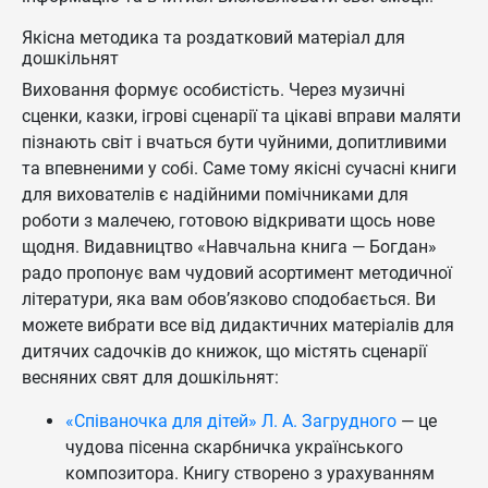
Якісна методика та роздатковий матеріал для
дошкільнят
Виховання формує особистість. Через музичні
сценки, казки, ігрові сценарії та цікаві вправи маляти
пізнають світ і вчаться бути чуйними, допитливими
та впевненими у собі. Саме тому якісні сучасні книги
для вихователів є надійними помічниками для
роботи з малечею, готовою відкривати щось нове
щодня. Видавництво «Навчальна книга — Богдан»
радо пропонує вам чудовий асортимент методичної
літератури, яка вам обов’язково сподобається. Ви
можете вибрати все від дидактичних матеріалів для
дитячих садочків до книжок, що містять сценарії
весняних свят для дошкільнят:
«Співаночка для дітей» Л. А. Загрудного
— це
чудова пісенна скарбничка українського
композитора. Книгу створено з урахуванням