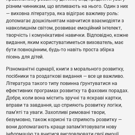
різним чинникам, що впливають на нього. Один з них
— виховна література, яка відіграє важливу роль:
допомагає дошкільнятам навчитися взаємодіяти з
навколишнім світом, розвиває емоційний інтелект,
творчість і комунікативні навички. Відповідно, кожне
видання, яким користуватиметься вихователь, має
бути повноцінним, будь-то навіть проста збірка
пісень для дітей.
Різноманітні сценарії, книги з морального розвитку,
посібники та роздаткові видання — все це важливо.
Література такого типу повинна ґрунтуватися на
ефективних програмах розвитку та фахових порадах.
Добре, коли вона містить зручні та яскраві картки,
вправи та завдання, що сприяють розвитку логіки,
пам’яті та уваги. Захопливі римовані твори,
безумовно, також корисні та сприяють розвитку —
вони допомагають краще запам’ятовувати нову
інформацію та вчитися висловлювати свої емоції.