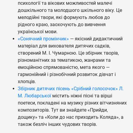
психології та вікових можливостей малечі
дошкільного та молодшого шкільного віку. Це
мелодійні твори, які формують любов до
рідного краю, заохочують до вивчення
української мови.
«Сонячний промінчик»
— якісний дидактичний
матеріал для вихователя дитячих садків,
створений М. І. Чумарною. Це збірник творів,
різноманітних за тематикою, жанрами та
емоційною спрямованістю, мета якого —
гармонійний і різнобічний розвиток дівчат і
хлопців.
Збірник дитячих пісень «Срібний голосочок» Л.
М. Любарської
містить ніжні пісні та вірші
поетеси, покладені на музику різних вітчизняних
композиторів. Тут ви знайдете «Прийди,
дощику» та «Коли до нас приходить Коляда», а
також безліч інших чудових творів.