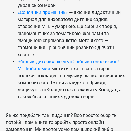
української мови.
«Сонячний промінчик»
— якісний дидактичний
матеріал для вихователя дитячих садків,
створений М. І. Чумарною. Це збірник творів,
різноманітних за тематикою, жанрами та
емоційною спрямованістю, мета якого —
гармонійний і різнобічний розвиток дівчат і
хлопців.
Збірник дитячих пісень «Срібний голосочок» Л.
М. Любарської
містить ніжні пісні та вірші
поетеси, покладені на музику різних вітчизняних
композиторів. Тут ви знайдете «Прийди,
дощику» та «Коли до нас приходить Коляда», а
також безліч інших чудових творів.
Як же придбати такі видання? Все просто: оберіть
потрібні вам книги та зробіть просте онлайн-
замовлення. Ми пропонуємо вам широкий вибір