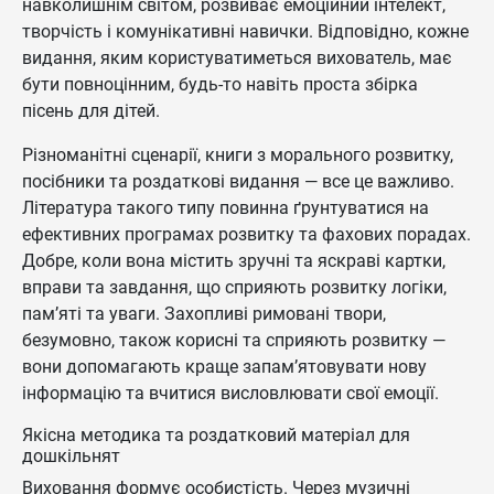
навколишнім світом, розвиває емоційний інтелект,
творчість і комунікативні навички. Відповідно, кожне
видання, яким користуватиметься вихователь, має
бути повноцінним, будь-то навіть проста збірка
пісень для дітей.
Різноманітні сценарії, книги з морального розвитку,
посібники та роздаткові видання — все це важливо.
Література такого типу повинна ґрунтуватися на
ефективних програмах розвитку та фахових порадах.
Добре, коли вона містить зручні та яскраві картки,
вправи та завдання, що сприяють розвитку логіки,
пам’яті та уваги. Захопливі римовані твори,
безумовно, також корисні та сприяють розвитку —
вони допомагають краще запам’ятовувати нову
інформацію та вчитися висловлювати свої емоції.
Якісна методика та роздатковий матеріал для
дошкільнят
Виховання формує особистість. Через музичні