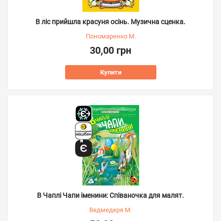
В ліс прийшла красуня осінь. Музична сценка.
Пономаренко М.
30,00 грн
Купити
В Чаплі Чапи іменини: Співаночка для малят.
Ведмедеря М.