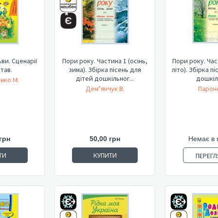
ви. Сценарії
Пори року. Частина 1 (осінь,
Пори року. Час
став.
зима). Збірка пісень для
літо). Збірка п
дітей дошкільног...
дошкіль
нко М.
Дем"янчук В.
Пароно
грн
50,00 грн
Немає в 
ТИ
КУПИТИ
ПЕРЕГЛ