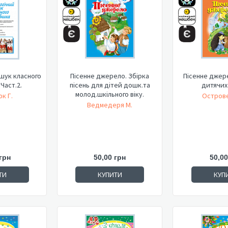
шук класного
Пісенне джерело. Збірка
Пісенне джер
Част.2.
пісень для дітей дошк.та
дитячих 
молод.шкільного віку.
к Г.
Острове
Ведмедеря М.
грн
50,00 грн
50,00
ТИ
КУПИТИ
КУП