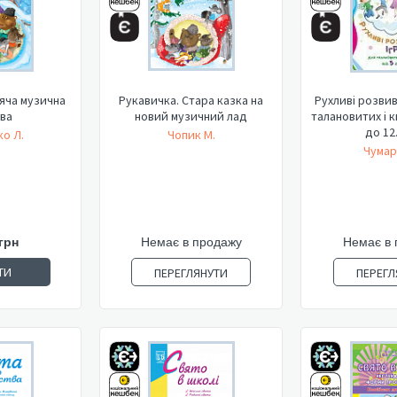
яча музична
Рукавичка. Стара казка на
Рухливі розвив
ва
новий музичний лад
талановитих і км
до 12.
о Л.
Чопик М.
Чумар
грн
Немає в продажу
Немає в 
ТИ
ПЕРЕГЛЯНУТИ
ПЕРЕГЛ