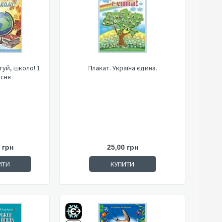
туй, школо! 1
Плакат. Україна єдина.
сня
 грн
25,00 грн
ИТИ
КУПИТИ