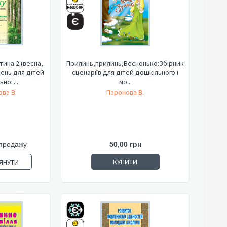
тина 2 (весна,
Прилинь,прилинь,Веснонько:Збірник
ісень для дітей
сценаріїв для дітей дошкільного і
ног...
мо...
ва В.
Паронова В.
продажу
50,00 грн
КУПИТИ
ЯНУТИ