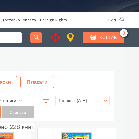
Доставка і оплата
Foreign Rights
Вхід
КОШИК
аски
Плакати
ип книги
По назві (A-Я)
ено
228
книг