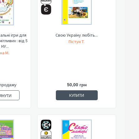
альні ігри для
Свою Україну любіть...
ітливих : від 5
Пістун Т.
 НУ...
на М.
продажу
50,00 грн
КУПИТИ
ЯНУТИ