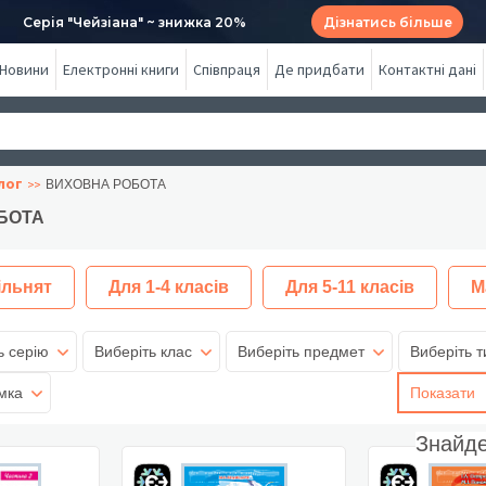
Серія "Чейзіана" ~ знижка 20%
Дізнатись більше
Новини
Електронні книги
Співпраця
Де придбати
Контактні дані
лог
ВИХОВНА РОБОТА
БОТА
ільнят
Для 1-4 класів
Для 5-11 класів
М
ь серію
Виберіть клас
Виберіть предмет
Виберіть т
мка
Показати
Знайд