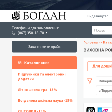
Видавництво
Телефони для замовлення:
(067) 350-18-70
Головна
Ката
Завантажити прайс
ВИХОВНА РО
Каталог книг
Для дошк
Підручники та електронні
додатки
Виберіт
Літня школа-гра -15%
єПідтри
Богданова шкільна наука -15%
СВІТОВИД -15%