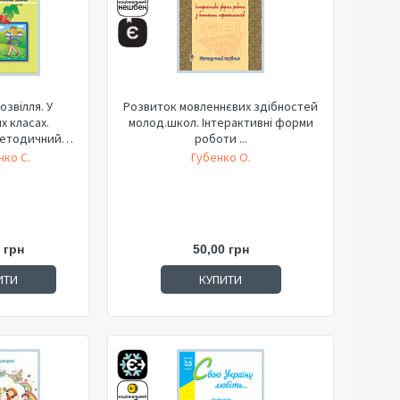
звілля. У
Розвиток мовленнєвих здібностей
х класах.
молод.школ. Інтерактивні форми
методичний
роботи ...
ник.
нко С.
Губенко О.
 грн
50,00 грн
ИТИ
КУПИТИ