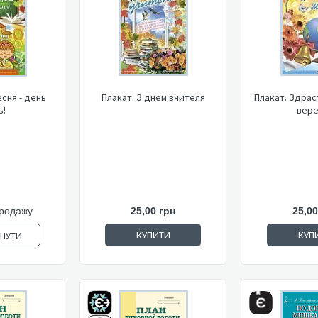
есня - день
Плакат. З днем вчителя
Плакат. Здрас
ь!
вере
продажу
25,00 грн
25,00
КУПИТИ
КУП
ЯНУТИ