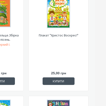
ельце.Збірка
Плакат "Христос Воскрес!"
пісень.
рхий І.
 грн
25,00 грн
ИТИ
КУПИТИ