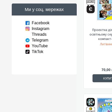
Ми у соц. мережах
Facebook
Instagram
Проектна дія
освітньому се
Threads
компакт-
Telegram
Литвиню
YouTube
TikTok
70,00 
КУПИ