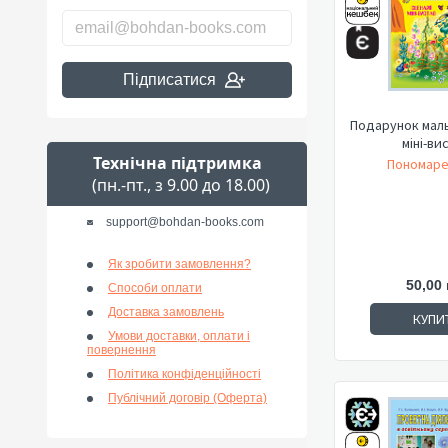
Підписатися
Подарунок маль
міні-ви
Технічна підтримка
Пономаре
(пн.-пт., з 9.00 до 18.00)
support@bohdan-books.com
Як зробити замовлення?
50,00 
Способи оплати
Доставка замовлень
КУПИ
Умови доставки, оплати і
повернення
Політика конфіденційності
Публічний договір (Оферта)