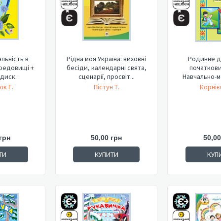
льність в
Рідна моя Україна: виховні
Родинне до
редовищі +
бесіди, календарні свята,
початкови
диск.
сценарії, просвіт...
Навчально-
посіб
к Г.
Пістун Т.
Корніє
грн
50,00 грн
50,00
ТИ
КУПИТИ
КУП