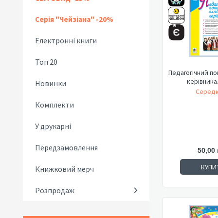
Серія "Чейзіана" -20%
Електронні книги
Топ 20
Педагогічний по
керівника.
Новинки
Середю
Комплекти
У друкарні
Передзамовлення
50,00 
КУПИ
Книжковий мерч
Розпродаж