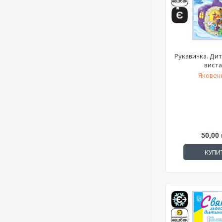
Рукавичка. Дит
виста
Яковенк
50,00 
КУПИ