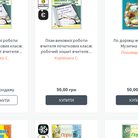
ої роботи
План виховної роботи
По доріжці 
ових класів:
вчителя початкових класів:
Музична 
вчителя:...
робочий зошит вчителя:...
Пономар
ко С.
Корнієнко С.
продажу
50,00 грн
50,00
КУПИТИ
КУП
ЯНУТИ