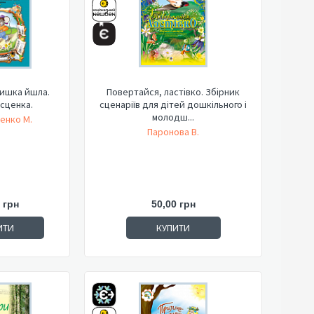
мишка йшла.
Повертайся, ластівко. Збірник
сценка.
сценаріїв для дітей дошкільного і
молодш...
енко М.
Паронова В.
 грн
50,00 грн
ИТИ
КУПИТИ