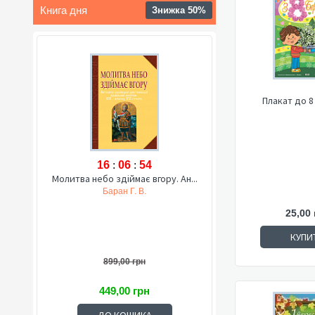
Книга дня
Знижка 50%
Плакат до 8
16
:
06
:
53
Молитва небо здіймає вгору. Ан...
Баран Г. В.
25,00 
КУПИ
899,00 грн
449,00 грн