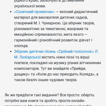
рідного краю, заохочують до вивчення
української мови.
«Сонячний промінчик»
— якісний дидактичний
матеріал для вихователя дитячих садків,
створений М. І. Чумарною. Це збірник творів,
різноманітних за тематикою, жанрами та
емоційною спрямованістю, мета якого —
гармонійний і різнобічний розвиток дівчат і
хлопців.
Збірник дитячих пісень «Срібний голосочок» Л.
М. Любарської
містить ніжні пісні та вірші
поетеси, покладені на музику різних вітчизняних
композиторів. Тут ви знайдете «Прийди,
дощику» та «Коли до нас приходить Коляда», а
також безліч інших чудових творів.
Як же придбати такі видання? Все просто: оберіть
потрібні вам книги та зробіть просте онлайн-