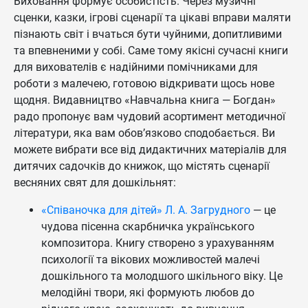
Виховання формує особистість. Через музичні
сценки, казки, ігрові сценарії та цікаві вправи маляти
пізнають світ і вчаться бути чуйними, допитливими
та впевненими у собі. Саме тому якісні сучасні книги
для вихователів є надійними помічниками для
роботи з малечею, готовою відкривати щось нове
щодня. Видавництво «Навчальна книга — Богдан»
радо пропонує вам чудовий асортимент методичної
літератури, яка вам обов’язково сподобається. Ви
можете вибрати все від дидактичних матеріалів для
дитячих садочків до книжок, що містять сценарії
весняних свят для дошкільнят:
«Співаночка для дітей» Л. А. Загрудного
— це
чудова пісенна скарбничка українського
композитора. Книгу створено з урахуванням
психології та вікових можливостей малечі
дошкільного та молодшого шкільного віку. Це
мелодійні твори, які формують любов до