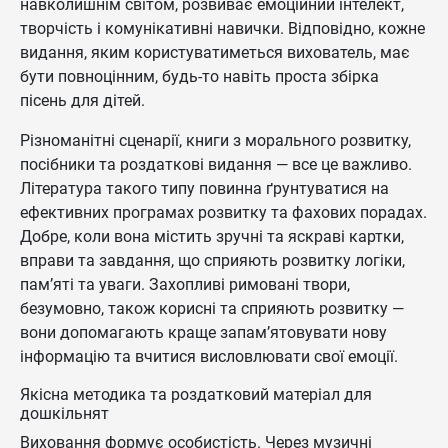
навколишнім світом, розвиває емоційний інтелект,
творчість і комунікативні навички. Відповідно, кожне
видання, яким користуватиметься вихователь, має
бути повноцінним, будь-то навіть проста збірка
пісень для дітей.
Різноманітні сценарії, книги з морального розвитку,
посібники та роздаткові видання — все це важливо.
Література такого типу повинна ґрунтуватися на
ефективних програмах розвитку та фахових порадах.
Добре, коли вона містить зручні та яскраві картки,
вправи та завдання, що сприяють розвитку логіки,
пам’яті та уваги. Захопливі римовані твори,
безумовно, також корисні та сприяють розвитку —
вони допомагають краще запам’ятовувати нову
інформацію та вчитися висловлювати свої емоції.
Якісна методика та роздатковий матеріал для
дошкільнят
Виховання формує особистість. Через музичні