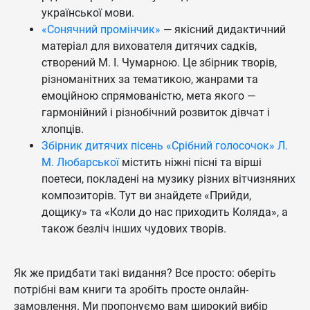
української мови.
«Сонячний промінчик»
— якісний дидактичний
матеріал для вихователя дитячих садків,
створений М. І. Чумарною. Це збірник творів,
різноманітних за тематикою, жанрами та
емоційною спрямованістю, мета якого —
гармонійний і різнобічний розвиток дівчат і
хлопців.
Збірник дитячих пісень «Срібний голосочок» Л.
М. Любарської
містить ніжні пісні та вірші
поетеси, покладені на музику різних вітчизняних
композиторів. Тут ви знайдете «Прийди,
дощику» та «Коли до нас приходить Коляда», а
також безліч інших чудових творів.
Як же придбати такі видання? Все просто: оберіть
потрібні вам книги та зробіть просте онлайн-
замовлення. Ми пропонуємо вам широкий вибір