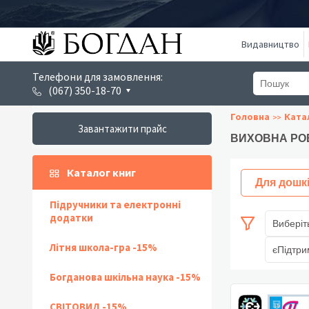
Видавництво
Телефони для замовлення:
(067) 350-18-70
Головна
Ката
Завантажити прайс
ВИХОВНА РО
Каталог книг
Для дошк
Підручники та електронні
додатки
Виберіт
Літня школа-гра -15%
єПідтри
Богданова шкільна наука -15%
СВІТОВИД -15%