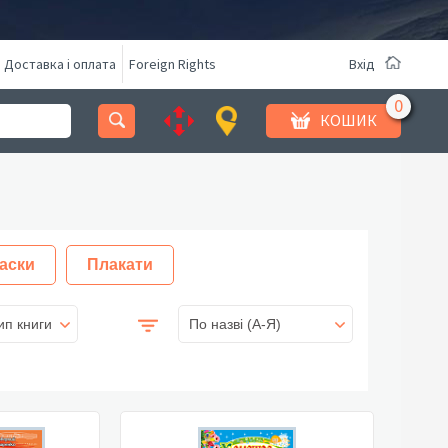
Доставка і оплата
Foreign Rights
Вхід
КОШИК
аски
Плакати
ип книги
По назві (A-Я)