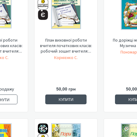
ої роботи
План виховної роботи
По доріжці 
ових класів:
вчителя початкових класів:
Музична 
вчителя:...
робочий зошит вчителя:...
Пономар
ко С.
Корнієнко С.
продажу
50,00 грн
50,00
КУПИТИ
КУП
ЯНУТИ