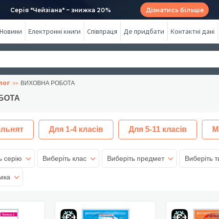
Серія "Чейзіана" ~ знижка 20%
Дізнатись більше
Новини
Електронні книги
Співпраця
Де придбати
Контактні дані
лог
ВИХОВНА РОБОТА
БОТА
ільнят
Для 1-4 класів
Для 5-11 класів
М
ь серію
Виберіть клас
Виберіть предмет
Виберіть т
мка