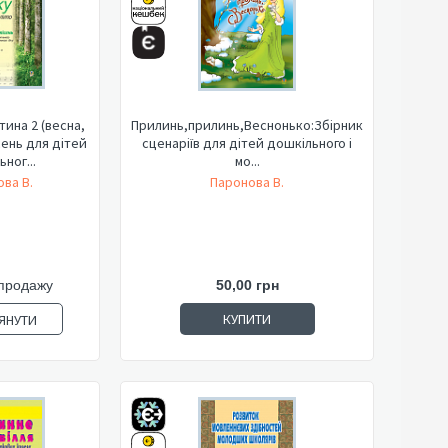
тина 2 (весна,
Прилинь,прилинь,Веснонько:Збірник
ісень для дітей
сценаріїв для дітей дошкільного і
ног...
мо...
ва В.
Паронова В.
продажу
50,00 грн
КУПИТИ
ЯНУТИ