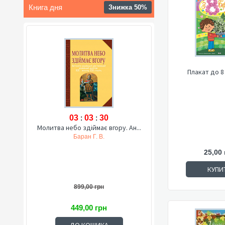
Книга дня
Знижка 50%
Плакат до 8
03
:
03
:
29
Молитва небо здіймає вгору. Ан...
Баран Г. В.
25,00 
КУПИ
899,00 грн
449,00 грн