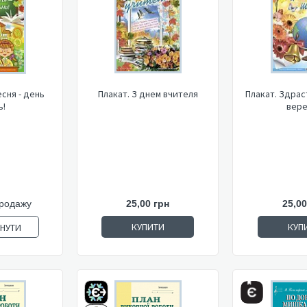
есня - день
Плакат. З днем вчителя
Плакат. Здрас
ь!
вере
продажу
25,00 грн
25,00
КУПИТИ
КУП
ЯНУТИ