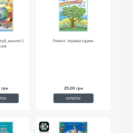
туй, школо! 1
Плакат. Україна єдина.
сня
 грн
25,00 грн
ИТИ
КУПИТИ