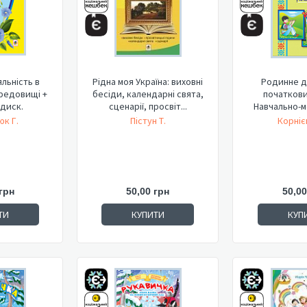
льність в
Рідна моя Україна: виховні
Родинне до
редовищі +
бесіди, календарні свята,
початкови
диск.
сценарії, просвіт...
Навчально-
посіб
к Г.
Пістун Т.
Корніє
грн
50,00 грн
50,00
ТИ
КУПИТИ
КУП