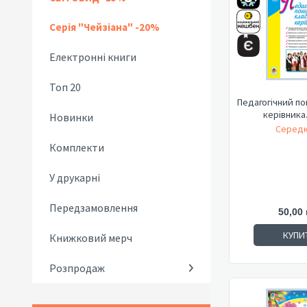
Серія "Чейзіана" -20%
Електронні книги
Топ 20
Педагогічний по
керівника.
Новинки
Середю
Комплекти
У друкарні
Передзамовлення
50,00 
КУПИ
Книжковий мерч
Розпродаж