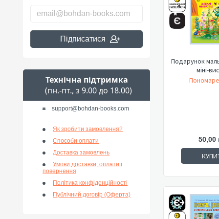
Підписатися
Подарунок маль
міні-ви
Технічна підтримка
Пономаре
(пн.-пт., з 9.00 до 18.00)
support@bohdan-books.com
Як зробити замовлення?
50,00 
Способи оплати
Доставка замовлень
КУПИ
Умови доставки, оплати і
повернення
Політика конфіденційності
Публічний договір (Оферта)