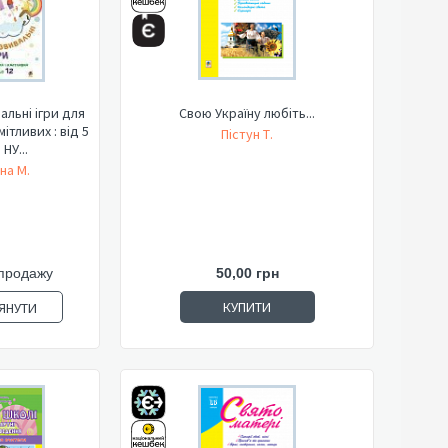
альні ігри для
Свою Україну любіть...
ітливих : від 5
Пістун Т.
 НУ...
на М.
продажу
50,00 грн
КУПИТИ
ЯНУТИ