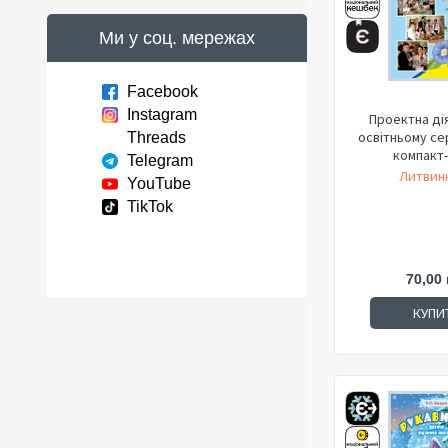
Ми у соц. мережах
Facebook
Instagram
Проектна дія
освітньому се
Threads
компакт-
Telegram
Литвиню
YouTube
TikTok
70,00 
КУПИ