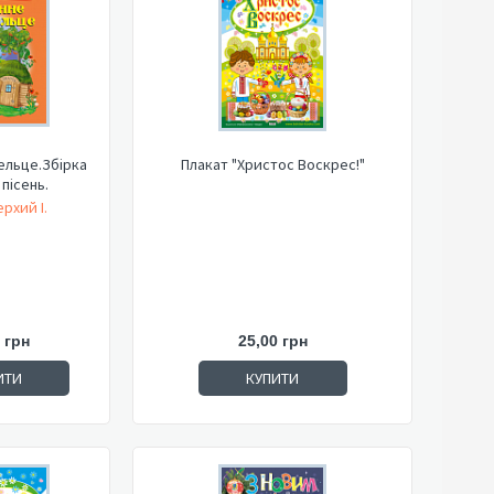
ельце.Збірка
Плакат "Христос Воскрес!"
пісень.
рхий І.
 грн
25,00 грн
ИТИ
КУПИТИ