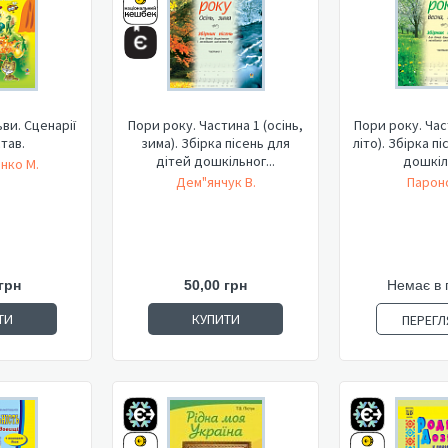
ви. Сценарії
Пори року. Частина 1 (осінь,
Пори року. Час
став.
зима). Збірка пісень для
літо). Збірка п
дітей дошкільног...
дошкіль
нко М.
Дем"янчук В.
Пароно
грн
50,00 грн
Немає в 
ТИ
КУПИТИ
ПЕРЕГЛ