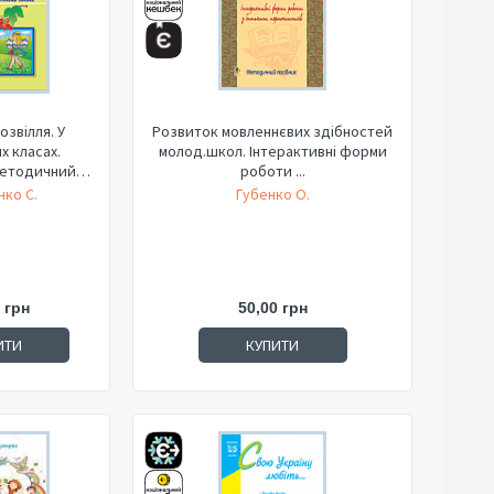
звілля. У
Розвиток мовленнєвих здібностей
х класах.
молод.школ. Інтерактивні форми
методичний
роботи ...
ник.
нко С.
Губенко О.
 грн
50,00 грн
ИТИ
КУПИТИ