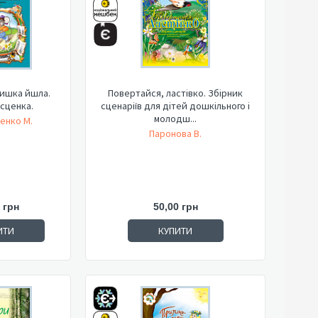
мишка йшла.
Повертайся, ластівко. Збірник
сценка.
сценаріїв для дітей дошкільного і
молодш...
енко М.
Паронова В.
 грн
50,00 грн
ИТИ
КУПИТИ