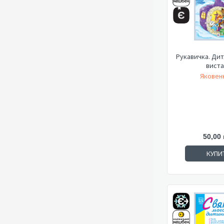
Рукавичка. Дит
виста
Яковенк
50,00 
КУПИ