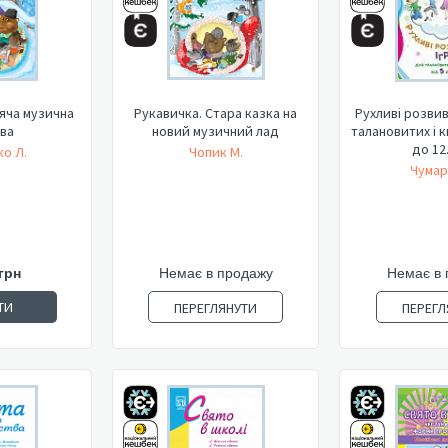
яча музична
Рукавичка. Стара казка на
Рухливі розвив
ва
новий музичний лад
талановитих і км
до 12.
о Л.
Чопик М.
Чумар
грн
Немає в продажу
Немає в 
ТИ
ПЕРЕГЛЯНУТИ
ПЕРЕГЛ