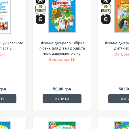
шук класного
Пісенне джерело. Збірка
Пісенне джер
Част.2.
пісень для дітей дошк.та
дитячих 
молод.шкільного віку.
к Г.
Острове
Ведмедеря М.
грн
50,00 грн
50,00
ТИ
КУПИТИ
КУП