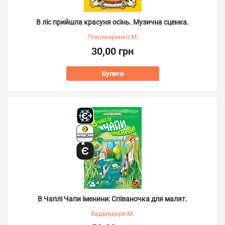
В ліс прийшла красуня осінь. Музична сценка.
Пономаренко М.
30,00 грн
Купити
В Чаплі Чапи іменини: Співаночка для малят.
Ведмедеря М.