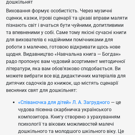
дошкільнят
Виховання формує особистість. Через музичні
сценки, казки, ігрові сценарії та цікаві вправи маляти
пізнають світ і вчаться бути чуйними, допитливими
та впевненими у собі. Саме тому якісні сучасні книги
для вихователів є надійними помічниками для
роботи з малечею, готовою відкривати щось нове
щодня. Видавництво «Навчальна книга — Богдан»
радо пропонує вам чудовий асортимент методичної
літератури, яка вам обов’язково сподобається. Ви
можете вибрати все від дидактичних матеріалів для
дитячих садочків до книжок, що містять сценарії
весняних свят для дошкільнят:
«Співаночка для дітей» Л. А. Загрудного
— це
чудова пісенна скарбничка українського
композитора. Книгу створено з урахуванням
психології та вікових можливостей малечі
дошкільного та молодшого шкільного віку. Це