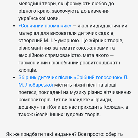
мелодійні твори, які формують любов до
рідного краю, заохочують до вивчення
української мови.
«Сонячний промінчик»
— якісний дидактичний
матеріал для вихователя дитячих садків,
створений М. І. Чумарною. Це збірник творів,
різноманітних за тематикою, жанрами та
емоційною спрямованістю, мета якого —
гармонійний і різнобічний розвиток дівчат і
хлопців.
Збірник дитячих пісень «Срібний голосочок» Л.
М. Любарської
містить ніжні пісні та вірші
поетеси, покладені на музику різних вітчизняних
композиторів. Тут ви знайдете «Прийди,
дощику» та «Коли до нас приходить Коляда», а
також безліч інших чудових творів.
Як же придбати такі видання? Все просто: оберіть