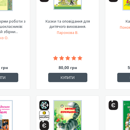
орми роботи з
Казки та оповідання для
Ка
шокласників:
дитячого виховання.
Поном
 збірни...
Паронова В.
ко О.
 грн
80,00 грн
5
ИТИ
КУПИТИ