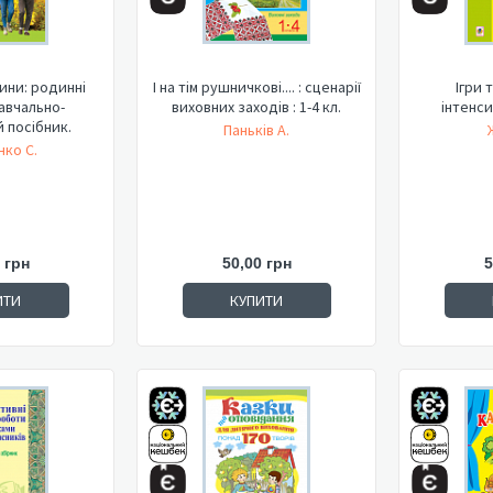
ини: родинні
І на тім рушничкові.... : сценарії
Ігри 
авчально-
виховних заходів : 1-4 кл.
інтенси
 посібник.
Паньків А.
нко С.
 грн
50,00 грн
5
ИТИ
КУПИТИ