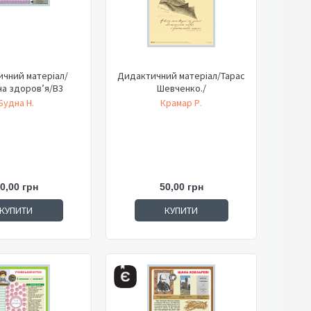
чний матеріал/
Дидактичний матеріал/Тарас
а здоров’я/В3
Шевченко./
Будна Н.
Крамар Р.
0,00 грн
50,00 грн
КУПИТИ
КУПИТИ