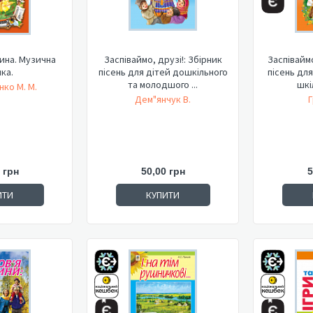
ина. Музична
Заспіваймо, друзі!: Збірник
Заспівайм
ка.
пісень для дітей дошкільного
пісень дл
та молодшого ...
шкі
ко М. М.
Дем"янчук В.
Г
 грн
50,00 грн
5
ИТИ
КУПИТИ