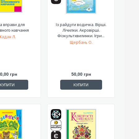
та вправи для
Із райдуги водичка. Вірші.
вного навчання
Лічилки. Акровірші.
Фізкультхвилинки. Ігри...
Жадан Л.
Щербань О.
0,00 грн
50,00 грн
КУПИТИ
КУПИТИ