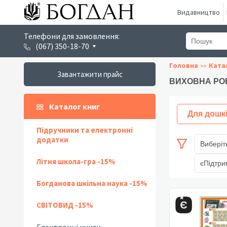
Видавництво
Телефони для замовлення:
(067) 350-18-70
Головна
Ката
Завантажити прайс
ВИХОВНА РО
Каталог книг
Для дошк
Підручники та електронні
додатки
Виберіт
Літня школа-гра -15%
єПідтри
Богданова шкільна наука -15%
СВІТОВИД -15%