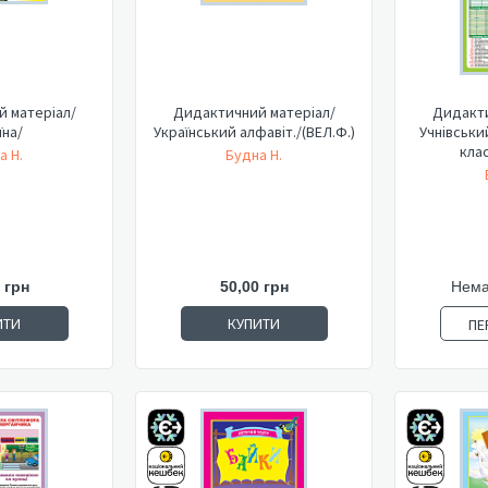
 матеріал/
Дидактичний матеріал/
Дидакти
їна/
Український алфавіт./(ВЕЛ.Ф.)
Учнівськи
клас
а Н.
Будна Н.
 грн
50,00 грн
Нема
ИТИ
КУПИТИ
ПЕ