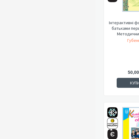
Інтерактивні ф
батьками пер
Методичний
Губен
50,00
КУП