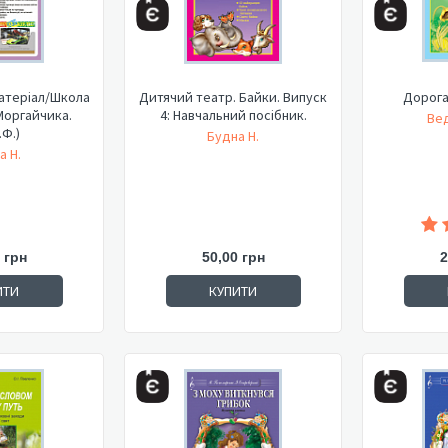
атеріал/Школа
Дитячий театр. Байки. Випуск
Дорога 
Моргайчика.
4: Навчальний посібник.
Ве
.Ф.)
Будна Н.
а Н.
 грн
50,00 грн
2
ИТИ
КУПИТИ