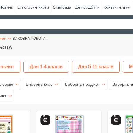
Новини
Електронні книги
Співпраця
Де придбати
Контактні дані
лог
ВИХОВНА РОБОТА
БОТА
ільнят
Для 1-4 класів
Для 5-11 класів
М
ь серію
Виберіть клас
Виберіть предмет
Виберіть т
мка