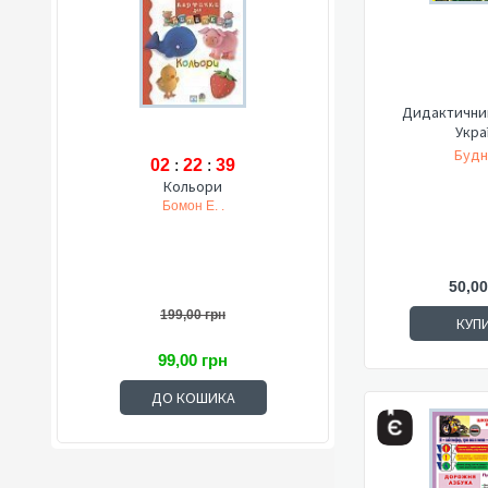
Дидактичний
Укра
Будн
02
:
22
:
38
Кольори
Бомон Е. .
50,00
199,00 грн
КУП
99,00 грн
ДО КОШИКА