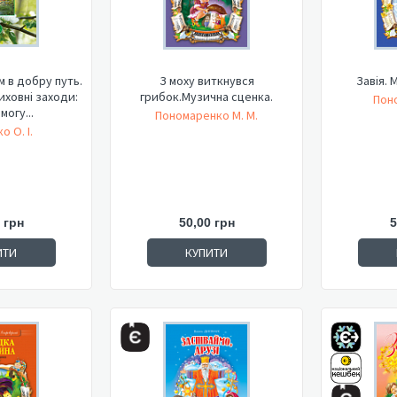
 в добру путь.
З моху виткнувся
Завія. 
иховні заходи:
грибок.Музична сценка.
Пон
могу...
Пономаренко М. М.
о О. І.
 грн
50,00 грн
5
ИТИ
КУПИТИ