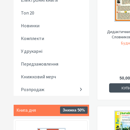
Електронні книги
Топ 20
Новинки
Дидактичний
Словников
Комплекти
Будн
У друкарні
Передзамовлення
Книжковий мерч
50,00
КУП
Розпродаж
Книга дня
Знижка 50%