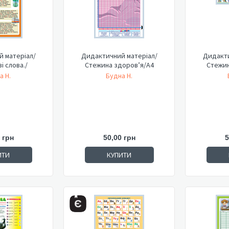
 матеріал/
Дидактичний матеріал/
Дидакти
і слова./
Стежина здоров’я/А4
Стежин
а Н.
Будна Н.
 грн
50,00 грн
5
ИТИ
КУПИТИ