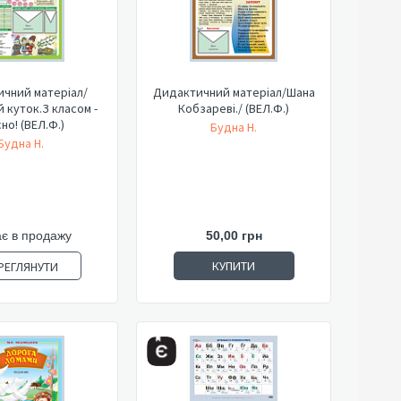
чний матеріал/
Дидактичний матеріал/Шана
й куток.З класом -
Кобзареві./ (ВЕЛ.Ф.)
но! (ВЕЛ.Ф.)
Будна Н.
Будна Н.
є в продажу
50,00 грн
КУПИТИ
РЕГЛЯНУТИ