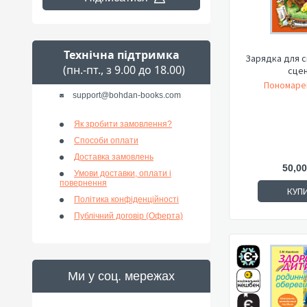
Технічна підтримка
Зарядка для с
(пн.-пт., з 9.00 до 18.00)
сцен
Пономарен
support@bohdan-books.com
Як зробити замовлення?
Способи оплати
Доставка замовлень
50,00
Умови доставки, оплати і
повернення
КУП
Політика конфіденційності
Публічний договір (Оферта)
Ми у соц. мережах