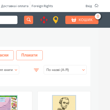
Доставка і оплата
Foreign Rights
Вхід
КОШИК
аски
Плакати
ип книги
По назві (A-Я)