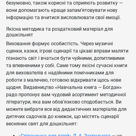
безумовно, також корисні та сприяють розвитку —
вони допомагають краще запам’ятовувати нову
інформацію та вчитися висловлювати свої емоції.
Якісна методика та роздатковий матеріал для
дошкільнят
Виховання формує особистість. Через музичні
сценки, казки, ігрові сценарії та цікаві вправи маляти
пізнають світ і вчаться бути чуйними, допитливими
та впевненими у собі. Саме тому якісні сучасні книги
для вихователів є надійними помічниками для
роботи з малечею, готовою відкривати щось нове
щодня. Видавництво «Навчальна книга — Богдан»
радо пропонує вам чудовий асортимент методичної
літератури, яка вам обов’язково сподобається. Ви
можете вибрати все від дидактичних матеріалів для
дитячих садочків до книжок, що містять сценарії
весняних свят для дошкільнят:
«Співаночка для дітей» Л. А. Загрудного
— це