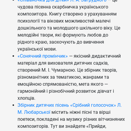
чудова пісенна скарбничка українського
композитора. Книгу створено з урахуванням
психології та вікових можливостей малечі
дошкільного та молодшого шкільного віку. Це
мелодійні твори, які формують любов до
рідного краю, заохочують до вивчення
української мови.
«Сонячний промінчик»
— якісний дидактичний
матеріал для вихователя дитячих садків,
створений М. І. Чумарною. Це збірник творів,
різноманітних за тематикою, жанрами та
емоційною спрямованістю, мета якого —
гармонійний і різнобічний розвиток дівчат і
хлопців.
Збірник дитячих пісень «Срібний голосочок» Л.
М. Любарської
містить ніжні пісні та вірші
поетеси, покладені на музику різних вітчизняних
композиторів. Тут ви знайдете «Прийди,