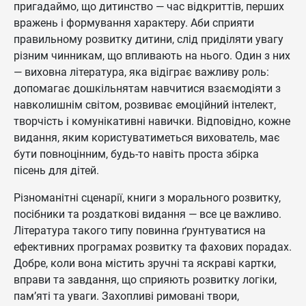
пригадаймо, що дитинство — час відкриттів, перших
вражень і формування характеру. Аби сприяти
правильному розвитку дитини, слід приділяти увагу
різним чинникам, що впливають на нього. Один з них
— виховна література, яка відіграє важливу роль:
допомагає дошкільнятам навчитися взаємодіяти з
навколишнім світом, розвиває емоційний інтелект,
творчість і комунікативні навички. Відповідно, кожне
видання, яким користуватиметься вихователь, має
бути повноцінним, будь-то навіть проста збірка
пісень для дітей.
Різноманітні сценарії, книги з морального розвитку,
посібники та роздаткові видання — все це важливо.
Література такого типу повинна ґрунтуватися на
ефективних програмах розвитку та фахових порадах.
Добре, коли вона містить зручні та яскраві картки,
вправи та завдання, що сприяють розвитку логіки,
пам’яті та уваги. Захопливі римовані твори,