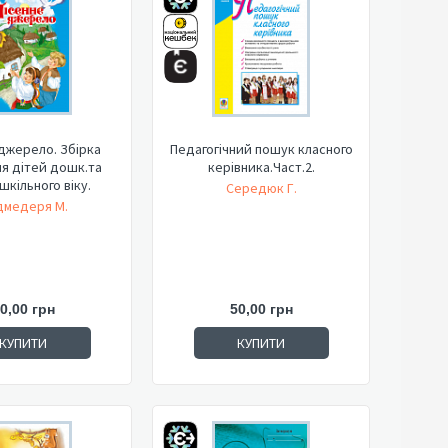
джерело. Збірка
Педагогічний пошук класного
ля дітей дошк.та
керівника.Част.2.
шкільного віку.
Середюк Г.
дмедеря М.
0,00 грн
50,00 грн
КУПИТИ
КУПИТИ