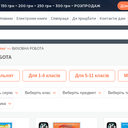
50 грн ~ 200 грн ~ 250 грн ~ 300 грн ~ РОЗПРОДАЖ
Діз
Новини
Електронні книги
Співпраця
Де придбати
Контактні дані
лог
ВИХОВНА РОБОТА
БОТА
ільнят
Для 1-4 класів
Для 5-11 класів
М
ь серію
Виберіть клас
Виберіть предмет
Виберіть т
мка