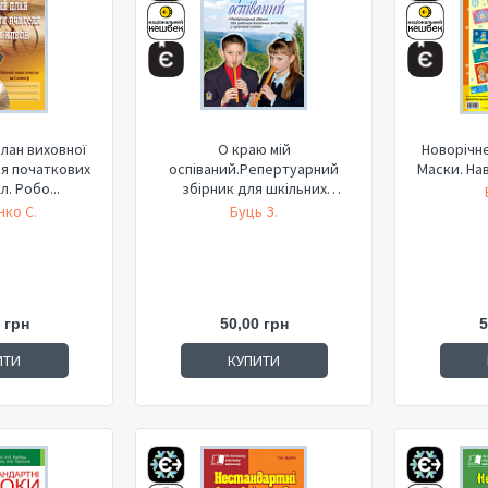
лан виховної
О краю мій
Новорічне
я початкових
оспіваний.Репертуарний
Маски. На
л. Робо...
збірник для шкільних
вокальних ансам...
нко С.
Буць З.
 грн
50,00 грн
5
ИТИ
КУПИТИ