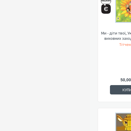
Ми - діти твої, У
виховних заход
Тітчен
50,00
КУП