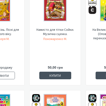
нь. Пісні для
Намисто для тітки Сойки.
На Велик
го віку.
Музична сценка.
(Опов
перекази
еря М.
Пономаренко М.
продажу
50,00 грн
5
КУПИТИ
ЯНУТИ