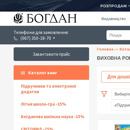
РОЗПРОДАЖ ~ 1
Видавництво
Телефони для замовлення:
(067) 350-18-70
Головна
Ката
Завантажити прайс
ВИХОВНА РО
Каталог книг
Для дошк
Підручники та електронні
додатки
Виберіт
Літня школа-гра -15%
єПідтри
Богданова шкільна наука -15%
СВІТОВИД -15%