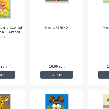
країно. Сценарії
Маска. ЯБЛУКО.
Мас
ів : 1-4 класи
ко О.
 грн
10,00 грн
1
ИТИ
КУПИТИ