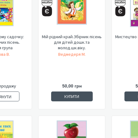
ому садочку:
Мій рідний край.Збірник пісень
Мистецтво і
чих пісень.
для дітей дошк.та
 група
молод.шк.віку.
ва В.
Ведмедеря М.
продажу
50,00 грн
5
КУПИТИ
ЯНУТИ