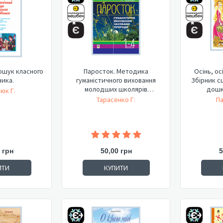
ошук класного
Паросток. Методика
Осінь, о
ника.
гуманістичного виховання
Збірник с
молодших школярів
дошкі
юк Г.
засобами...
Тарасенко Г.
Па
 грн
50,00 грн
5
ИТИ
КУПИТИ