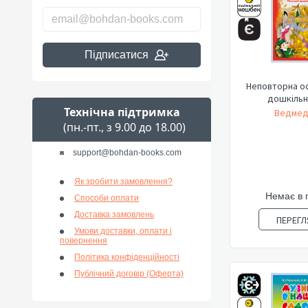
Підписатися
Неповторна осі
дошкільно
Технічна підтримка
Ведмед
(пн.-пт., з 9.00 до 18.00)
support@bohdan-books.com
Як зробити замовлення?
Немає в 
Способи оплати
Доставка замовлень
ПЕРЕГЛ
Умови доставки, оплати і
повернення
Політика конфіденційності
Публічний договір (Оферта)