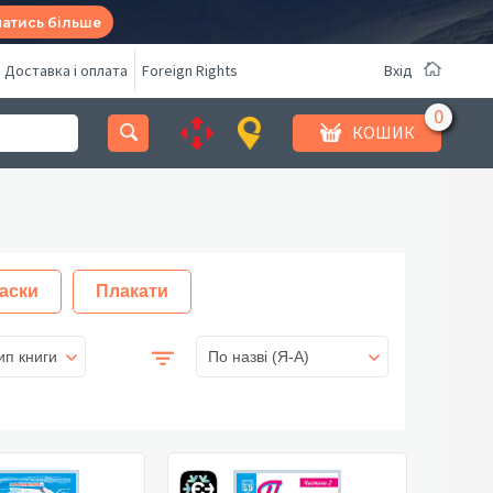
натись більше
Доставка і оплата
Foreign Rights
Вхід
КОШИК
аски
Плакати
ип книги
По назві (Я-А)