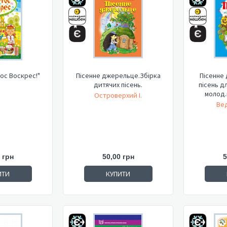
Христос Воскрес!"
Пісенне джерельце.Збірка
Пісенне 
дитячих пісень.
пісень д
молод.
Островерхий І.
Ве
 грн
50,00 грн
5
ИТИ
КУПИТИ