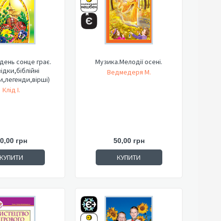
день сонце грає.
Музика.Мелодії осені.
ідки,біблійні
Ведмедеря М.
,легенди,вірші)
Клід І.
0,00 грн
50,00 грн
КУПИТИ
КУПИТИ