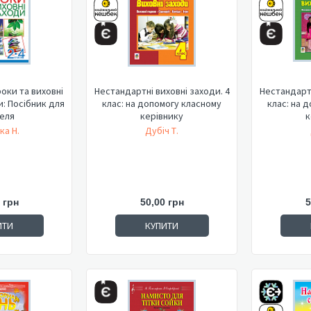
оки та виховні
Нестандартні виховні заходи. 4
Нестандартн
и: Посібник для
клас: на допомогу класному
клас: на 
еля
керівнику
к
ка Н.
Дубіч Т.
 грн
50,00 грн
5
ИТИ
КУПИТИ