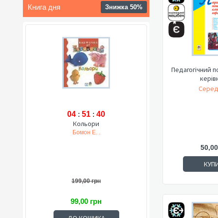
Книга дня
Знижка 50%
Педагогічний п
керів
Серед
04
:
51
:
39
Кольори
Бомон Е. .
50,00
КУП
199,00 грн
99,00 грн