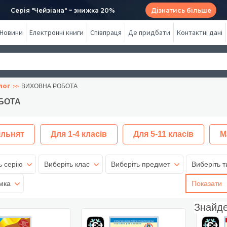
Серія "Чейзіана" ~ знижка 20%
Дізнатись більше
Новини
Електронні книги
Співпраця
Де придбати
Контактні дані
лог
ВИХОВНА РОБОТА
БОТА
ільнят
Для 1-4 класів
Для 5-11 класів
М
ь серію
Виберіть клас
Виберіть предмет
Виберіть т
мка
Показати
Знайд