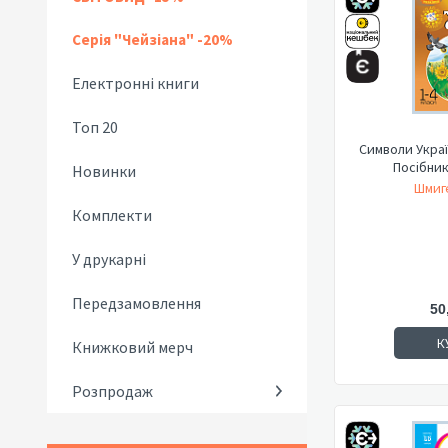
Серія "Чейзіана" -20%
Електронні книги
Топ 20
Символи Україн
Посібник
Новинки
Шмиге
Комплекти
У друкарні
Передзамовлення
50
К
Книжковий мерч
Розпродаж