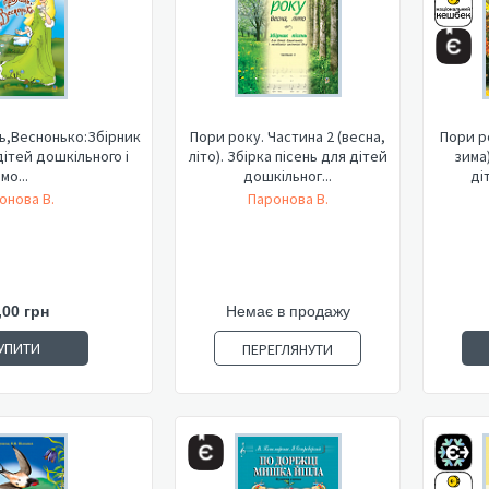
ь,Веснонько:Збірник
Пори року. Частина 2 (весна,
Пори ро
дітей дошкільного і
літо). Збірка пісень для дітей
зима)
мо...
дошкільног...
ді
онова В.
Паронова В.
,00 грн
Немає в продажу
УПИТИ
ПЕРЕГЛЯНУТИ