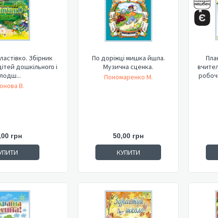
ластівко. Збірник
По доріжці мишка йшла.
Пла
дітей дошкільного і
Музична сценка.
вчител
лодш...
робочи
Пономаренко М.
онова В.
,00 грн
50,00 грн
УПИТИ
КУПИТИ