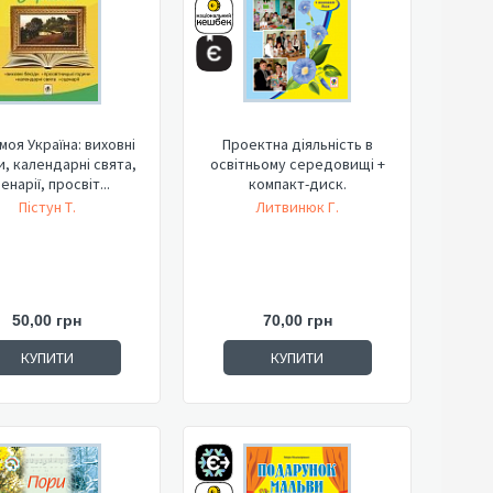
моя Україна: виховні
Проектна діяльність в
и, календарні свята,
освітньому середовищі +
енарії, просвіт...
компакт-диск.
Пістун Т.
Литвинюк Г.
50,00 грн
70,00 грн
КУПИТИ
КУПИТИ