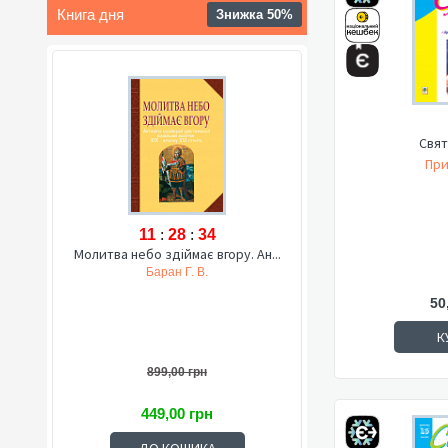
Книга дня
Знижка 50%
Свят
При
11
:
28
:
33
Молитва небо здіймає вгору. Ан...
Баран Г. В.
50
К
899,00 грн
449,00 грн