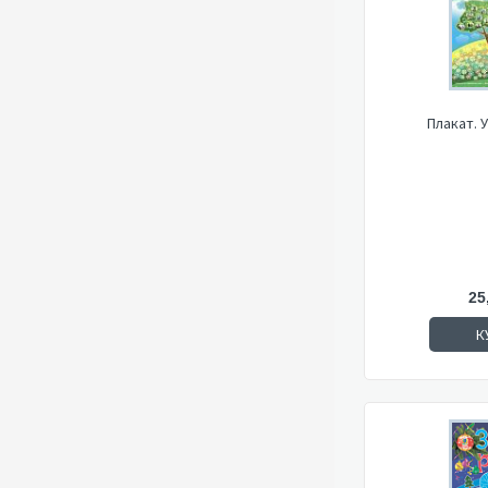
Плакат. 
25
К