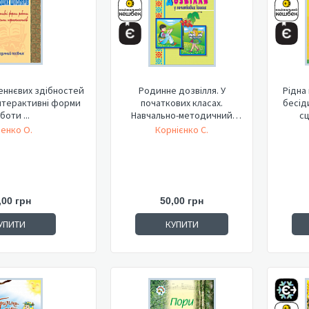
еннєвих здібностей
Родинне дозвілля. У
Рідна 
нтерактивні форми
початкових класах.
бесід
боти ...
Навчально-методичний
сц
посібник.
енко О.
Корнієнко С.
,00 грн
50,00 грн
УПИТИ
КУПИТИ