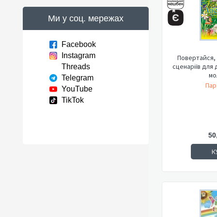
Ми у соц. мережах
Facebook
Instagram
Повертайся, 
сценаріїв для 
Threads
мо
Telegram
Пар
YouTube
TikTok
50
К