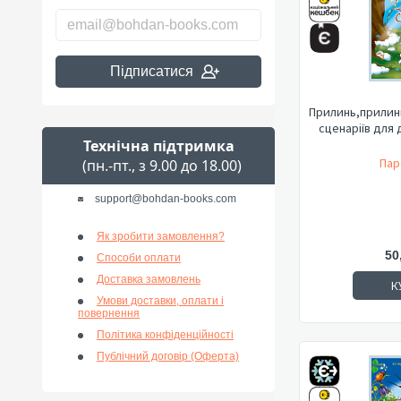
Підписатися
Прилинь,прилин
сценаріїв для 
Технічна підтримка
Пар
(пн.-пт., з 9.00 до 18.00)
support@bohdan-books.com
Як зробити замовлення?
50
Способи оплати
Доставка замовлень
К
Умови доставки, оплати і
повернення
Політика конфіденційності
Публічний договір (Оферта)