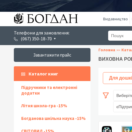
Видавництво
Телефони для замовлення:
(067) 350-18-70
Головна
Ката
Завантажити прайс
ВИХОВНА РО
Каталог книг
Для дошк
Підручники та електронні
додатки
Виберіт
Літня школа-гра -15%
єПідтри
Богданова шкільна наука -15%
СВІТОВИД -15%