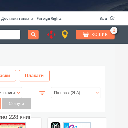
Доставка і оплата
Foreign Rights
Вхід
КОШИК
аски
Плакати
ип книги
По назві (Я-А)
ено
228
книг