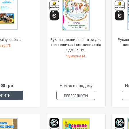
аїну любіть...
Рухливі розвивальні ігри для
Рукав
талановитих і кмітливих : від
но
стун Т.
5 до 12. НУ...
Чумарна М.
,00 грн
Немає в продажу
Н
УПИТИ
ПЕРЕГЛЯНУТИ