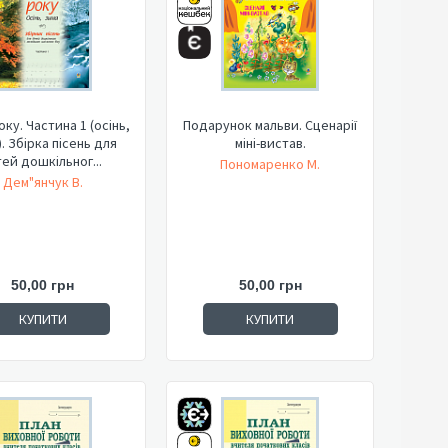
ку. Частина 1 (осінь,
Подарунок мальви. Сценарії
. Збірка пісень для
міні-вистав.
тей дошкільног...
Пономаренко М.
Дем"янчук В.
50,00 грн
50,00 грн
КУПИТИ
КУПИТИ