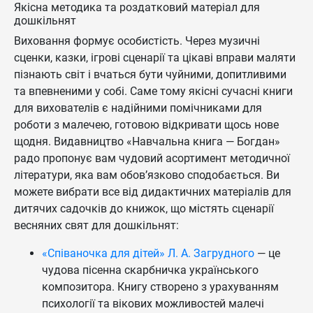
Якісна методика та роздатковий матеріал для
дошкільнят
Виховання формує особистість. Через музичні
сценки, казки, ігрові сценарії та цікаві вправи маляти
пізнають світ і вчаться бути чуйними, допитливими
та впевненими у собі. Саме тому якісні сучасні книги
для вихователів є надійними помічниками для
роботи з малечею, готовою відкривати щось нове
щодня. Видавництво «Навчальна книга — Богдан»
радо пропонує вам чудовий асортимент методичної
літератури, яка вам обов’язково сподобається. Ви
можете вибрати все від дидактичних матеріалів для
дитячих садочків до книжок, що містять сценарії
весняних свят для дошкільнят:
«Співаночка для дітей» Л. А. Загрудного
— це
чудова пісенна скарбничка українського
композитора. Книгу створено з урахуванням
психології та вікових можливостей малечі