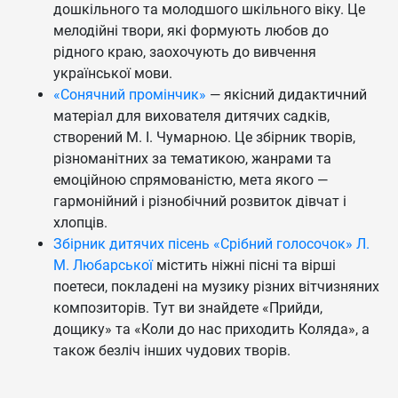
дошкільного та молодшого шкільного віку. Це
мелодійні твори, які формують любов до
рідного краю, заохочують до вивчення
української мови.
«Сонячний промінчик»
— якісний дидактичний
матеріал для вихователя дитячих садків,
створений М. І. Чумарною. Це збірник творів,
різноманітних за тематикою, жанрами та
емоційною спрямованістю, мета якого —
гармонійний і різнобічний розвиток дівчат і
хлопців.
Збірник дитячих пісень «Срібний голосочок» Л.
М. Любарської
містить ніжні пісні та вірші
поетеси, покладені на музику різних вітчизняних
композиторів. Тут ви знайдете «Прийди,
дощику» та «Коли до нас приходить Коляда», а
також безліч інших чудових творів.