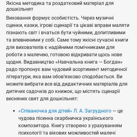
Якісна методика та роздатковий матеріал для
дошкільнят
Виховання формує особистість. Через музичні
сценки, казки, ігрові сценарії та цікаві вправи маляти
пізнають світ і вчаться бути чуйними, допитливими
та впевненими у собі. Саме тому якісні сучасні книги
для вихователів є надійними помічниками для
роботи з малечею, готовою відкривати щось нове
щодня. Видавництво «Навчальна книга — Богдан»
радо пропонує вам чудовий асортимент методичної
літератури, яка вам обов’язково сподобається. Ви
можете вибрати все від дидактичних матеріалів для
дитячих садочків до книжок, що містять сценарії
весняних свят для дошкільнят:
«Співаночка для дітей» Л. А. Загрудного
— це
чудова пісенна скарбничка українського
композитора. Книгу створено з урахуванням
психології та вікових можливостей малечі