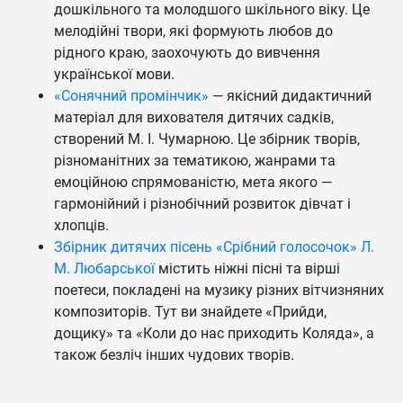
дошкільного та молодшого шкільного віку. Це
мелодійні твори, які формують любов до
рідного краю, заохочують до вивчення
української мови.
«Сонячний промінчик»
— якісний дидактичний
матеріал для вихователя дитячих садків,
створений М. І. Чумарною. Це збірник творів,
різноманітних за тематикою, жанрами та
емоційною спрямованістю, мета якого —
гармонійний і різнобічний розвиток дівчат і
хлопців.
Збірник дитячих пісень «Срібний голосочок» Л.
М. Любарської
містить ніжні пісні та вірші
поетеси, покладені на музику різних вітчизняних
композиторів. Тут ви знайдете «Прийди,
дощику» та «Коли до нас приходить Коляда», а
також безліч інших чудових творів.