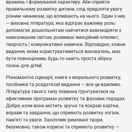
вражень і формування характеру. Аби сприяти
правильному розвитку дитини, слід приділяти увагу
різним чинникам, що впливають на нього. Один з них
— виховна література, яка відіграє важливу роль:
допомагає дошкільнятам навчитися взаємодіяти з
навколишнім світом, розвиває емоційний інтелект,
творчість і комунікативні навички. Відповідно, кожне
видання, яким користуватиметься вихователь, має
бути повноцінним, будь-то навіть проста збірка
пісень для дітей.
Різноманітні сценарії, книги з морального розвитку,
посібники та роздаткові видання — все це важливо.
Література такого типу повинна ґрунтуватися на
ефективних програмах розвитку та фахових порадах.
Добре, коли вона містить зручні та яскраві картки,
вправи та завдання, що сприяють розвитку логіки,
пам’яті та уваги. Захопливі римовані твори,
безумовно, також корисні та сприяють розвитку —