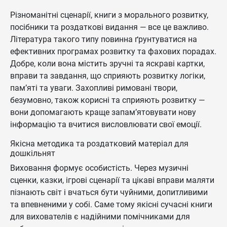
Різноманітні сценарії, книги з морального розвитку,
посібники та роздаткові видання — все це важливо.
Література такого типу повинна ґрунтуватися на
ефективних програмах розвитку та фахових порадах.
Добре, коли вона містить зручні та яскраві картки,
вправи та завдання, що сприяють розвитку логіки,
пам’яті та уваги. Захопливі римовані твори,
безумовно, також корисні та сприяють розвитку —
вони допомагають краще запам’ятовувати нову
інформацію та вчитися висловлювати свої емоції.
Якісна методика та роздатковий матеріал для
дошкільнят
Виховання формує особистість. Через музичні
сценки, казки, ігрові сценарії та цікаві вправи маляти
пізнають світ і вчаться бути чуйними, допитливими
та впевненими у собі. Саме тому якісні сучасні книги
для вихователів є надійними помічниками для