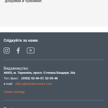
добрими й чуйними!
Слідкуйте за нами:
Видавництво:
46002, м. Тернопіль, просп. Степана Бандери, 34а
Тел./факс:
(0352) 52-06-07
,
52-05-48
e-mail:
office@bohdan-books.com
Схема проїзду