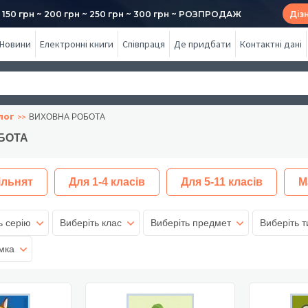
50 грн ~ 200 грн ~ 250 грн ~ 300 грн ~ РОЗПРОДАЖ
Діз
Новини
Електронні книги
Співпраця
Де придбати
Контактні дані
лог
ВИХОВНА РОБОТА
БОТА
ільнят
Для 1-4 класів
Для 5-11 класів
М
ь серію
Виберіть клас
Виберіть предмет
Виберіть т
мка