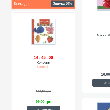
Книга дня
Знижка 50%
Маска. 
14
:
44
:
58
Кольори
Бомон Е. .
10,00
КУП
199,00 грн
99,00 грн