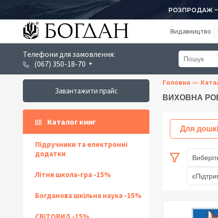
РОЗПРОДАЖ ~ 1
Видавництво
Телефони для замовлення:
(067) 350-18-70
Головна
Ката
Завантажити прайс
ВИХОВНА РО
Каталог книг
Для дошк
Підручники та електронні
додатки
Виберіт
Літня школа-гра -15%
єПідтри
Богданова шкільна наука -15%
СВІТОВИД -15%