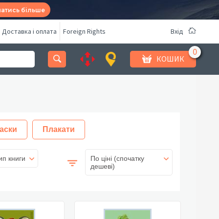
натись більше
Доставка і оплата
Foreign Rights
Вхід
КОШИК
аски
Плакати
ип книги
По ціні (спочатку
дешеві)