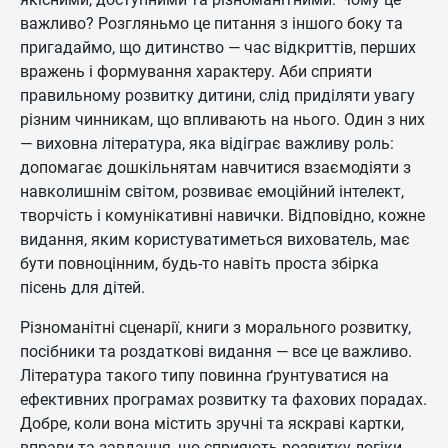
важливо? Розгляньмо це питання з іншого боку та
пригадаймо, що дитинство — час відкриттів, перших
вражень і формування характеру. Аби сприяти
правильному розвитку дитини, слід приділяти увагу
різним чинникам, що впливають на нього. Один з них
— виховна література, яка відіграє важливу роль:
допомагає дошкільнятам навчитися взаємодіяти з
навколишнім світом, розвиває емоційний інтелект,
творчість і комунікативні навички. Відповідно, кожне
видання, яким користуватиметься вихователь, має
бути повноцінним, будь-то навіть проста збірка
пісень для дітей.
Різноманітні сценарії, книги з морального розвитку,
посібники та роздаткові видання — все це важливо.
Література такого типу повинна ґрунтуватися на
ефективних програмах розвитку та фахових порадах.
Добре, коли вона містить зручні та яскраві картки,
вправи та завдання, що сприяють розвитку логіки,