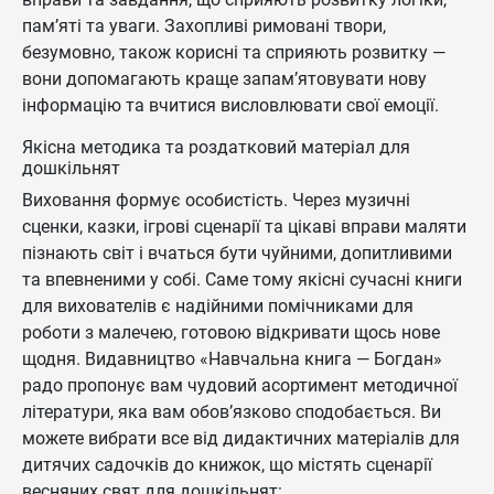
пам’яті та уваги. Захопливі римовані твори,
безумовно, також корисні та сприяють розвитку —
вони допомагають краще запам’ятовувати нову
інформацію та вчитися висловлювати свої емоції.
Якісна методика та роздатковий матеріал для
дошкільнят
Виховання формує особистість. Через музичні
сценки, казки, ігрові сценарії та цікаві вправи маляти
пізнають світ і вчаться бути чуйними, допитливими
та впевненими у собі. Саме тому якісні сучасні книги
для вихователів є надійними помічниками для
роботи з малечею, готовою відкривати щось нове
щодня. Видавництво «Навчальна книга — Богдан»
радо пропонує вам чудовий асортимент методичної
літератури, яка вам обов’язково сподобається. Ви
можете вибрати все від дидактичних матеріалів для
дитячих садочків до книжок, що містять сценарії
весняних свят для дошкільнят: