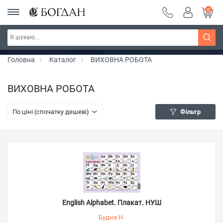
0
РОЗПРОДАЖ ~ 150 грн ~ 200 грн ~ 250 грн ~
Дізнатись більше
300 грн ~ РОЗПРОДАЖ
Головна
Каталог
ВИХОВНА РОБОТА
ВИХОВНА РОБОТА
По ціні (спочатку дешеві)
Фільтр
English Alphabet. Плакат. НУШ
Будна Н.