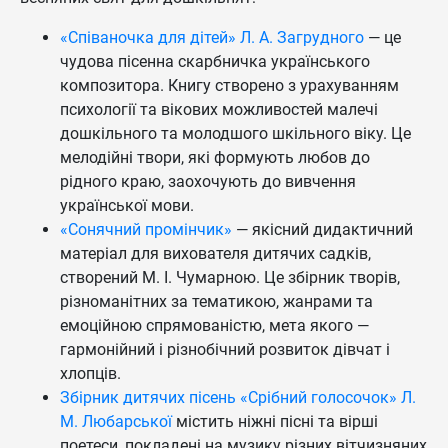
«Співаночка для дітей» Л. А. Загрудного
— це
чудова пісенна скарбничка українського
композитора. Книгу створено з урахуванням
психології та вікових можливостей малечі
дошкільного та молодшого шкільного віку. Це
мелодійні твори, які формують любов до
рідного краю, заохочують до вивчення
української мови.
«Сонячний промінчик»
— якісний дидактичний
матеріал для вихователя дитячих садків,
створений М. І. Чумарною. Це збірник творів,
різноманітних за тематикою, жанрами та
емоційною спрямованістю, мета якого —
гармонійний і різнобічний розвиток дівчат і
хлопців.
Збірник дитячих пісень «Срібний голосочок» Л.
М. Любарської
містить ніжні пісні та вірші
поетеси, покладені на музику різних вітчизняних