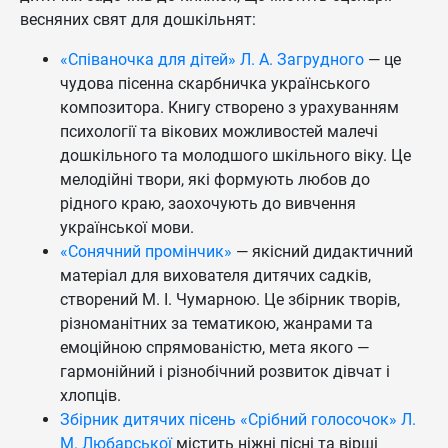
весняних свят для дошкільнят:
«Співаночка для дітей» Л. А. Загрудного
— це
чудова пісенна скарбничка українського
композитора. Книгу створено з урахуванням
психології та вікових можливостей малечі
дошкільного та молодшого шкільного віку. Це
мелодійні твори, які формують любов до
рідного краю, заохочують до вивчення
української мови.
«Сонячний промінчик»
— якісний дидактичний
матеріал для вихователя дитячих садків,
створений М. І. Чумарною. Це збірник творів,
різноманітних за тематикою, жанрами та
емоційною спрямованістю, мета якого —
гармонійний і різнобічний розвиток дівчат і
хлопців.
Збірник дитячих пісень «Срібний голосочок» Л.
М. Любарської
містить ніжні пісні та вірші