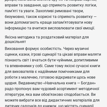
вправи та завдання, що сприяють розвитку логіки,
пам’яті та уваги. Захопливі римовані твори,
безумовно, також корисні та сприяють розвитку —
вони допомагають краще запам’ятовувати нову
інформацію та вчитися висловлювати свої емоції.
Якісна методика та роздатковий матеріал для
дошкільнят
Виховання формує особистість. Через музичні
сценки, казки, ігрові сценарії та цікаві вправи маляти
пізнають світ і вчаться бути чуйними, допитливими
та впевненими у собі. Саме тому якісні сучасні книги
для вихователів є надійними помічниками для
роботи з малечею, готовою відкривати щось нове
щодня. Видавництво «Навчальна книга — Богдан»
радо пропонує вам чудовий асортимент методичної
літератури, яка вам обов’язково сподобається. Ви
можете вибрати все від дидактичних матеріалів для
дитячих садочків до книжок, що містять сценарії