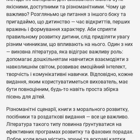
якісними, доступними та різноманітними. Чому це
важливо? Розгляньмо це питання з іншого боку та
пригадаймо, що дитинство — час відкриттів, перших
вражень і формування характеру. Аби сприяти
правильному розвитку дитини, слід приділяти увагу
різним чинникам, що впливають на нього. Один з них
— виховна література, яка відіграє важливу роль:
допомагає дошкільнятам навчитися взаємодіяти з
навколишнім світом, розвиває емоційний інтелект,
творчість і комунікативні навички. Відповідно, кожне
видання, яким користуватиметься вихователь, має
бути повноцінним, будь-то навіть проста збірка
пісень для дітей.
Різноманітні сценарії, книги з морального розвитку,
посібники та роздаткові видання — все це важливо.
Література такого типу повинна ґрунтуватися на
ефективних програмах розвитку та фахових порадах.
Добре, коли вона містить зручні та яскраві картки,