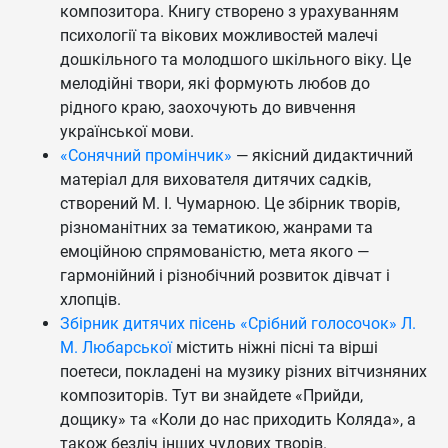
композитора. Книгу створено з урахуванням
психології та вікових можливостей малечі
дошкільного та молодшого шкільного віку. Це
мелодійні твори, які формують любов до
рідного краю, заохочують до вивчення
української мови.
«Сонячний промінчик»
— якісний дидактичний
матеріал для вихователя дитячих садків,
створений М. І. Чумарною. Це збірник творів,
різноманітних за тематикою, жанрами та
емоційною спрямованістю, мета якого —
гармонійний і різнобічний розвиток дівчат і
хлопців.
Збірник дитячих пісень «Срібний голосочок» Л.
М. Любарської
містить ніжні пісні та вірші
поетеси, покладені на музику різних вітчизняних
композиторів. Тут ви знайдете «Прийди,
дощику» та «Коли до нас приходить Коляда», а
також безліч інших чудових творів.