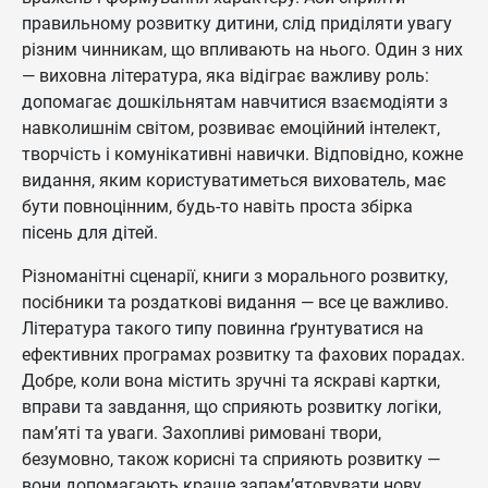
правильному розвитку дитини, слід приділяти увагу
різним чинникам, що впливають на нього. Один з них
— виховна література, яка відіграє важливу роль:
допомагає дошкільнятам навчитися взаємодіяти з
навколишнім світом, розвиває емоційний інтелект,
творчість і комунікативні навички. Відповідно, кожне
видання, яким користуватиметься вихователь, має
бути повноцінним, будь-то навіть проста збірка
пісень для дітей.
Різноманітні сценарії, книги з морального розвитку,
посібники та роздаткові видання — все це важливо.
Література такого типу повинна ґрунтуватися на
ефективних програмах розвитку та фахових порадах.
Добре, коли вона містить зручні та яскраві картки,
вправи та завдання, що сприяють розвитку логіки,
пам’яті та уваги. Захопливі римовані твори,
безумовно, також корисні та сприяють розвитку —
вони допомагають краще запам’ятовувати нову