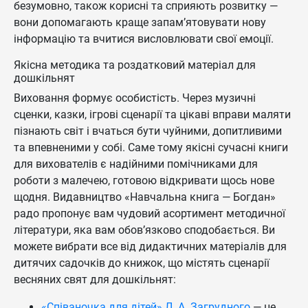
безумовно, також корисні та сприяють розвитку —
вони допомагають краще запам’ятовувати нову
інформацію та вчитися висловлювати свої емоції.
Якісна методика та роздатковий матеріал для
дошкільнят
Виховання формує особистість. Через музичні
сценки, казки, ігрові сценарії та цікаві вправи маляти
пізнають світ і вчаться бути чуйними, допитливими
та впевненими у собі. Саме тому якісні сучасні книги
для вихователів є надійними помічниками для
роботи з малечею, готовою відкривати щось нове
щодня. Видавництво «Навчальна книга — Богдан»
радо пропонує вам чудовий асортимент методичної
літератури, яка вам обов’язково сподобається. Ви
можете вибрати все від дидактичних матеріалів для
дитячих садочків до книжок, що містять сценарії
весняних свят для дошкільнят:
«Співаночка для дітей» Л. А. Загрудного
— це