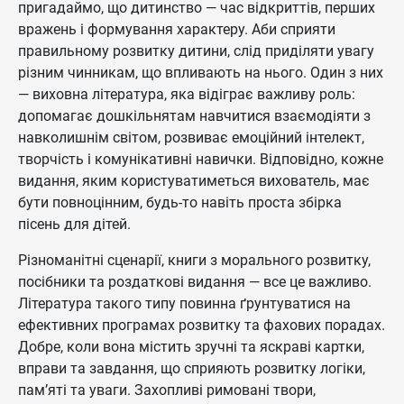
пригадаймо, що дитинство — час відкриттів, перших
вражень і формування характеру. Аби сприяти
правильному розвитку дитини, слід приділяти увагу
різним чинникам, що впливають на нього. Один з них
— виховна література, яка відіграє важливу роль:
допомагає дошкільнятам навчитися взаємодіяти з
навколишнім світом, розвиває емоційний інтелект,
творчість і комунікативні навички. Відповідно, кожне
видання, яким користуватиметься вихователь, має
бути повноцінним, будь-то навіть проста збірка
пісень для дітей.
Різноманітні сценарії, книги з морального розвитку,
посібники та роздаткові видання — все це важливо.
Література такого типу повинна ґрунтуватися на
ефективних програмах розвитку та фахових порадах.
Добре, коли вона містить зручні та яскраві картки,
вправи та завдання, що сприяють розвитку логіки,
пам’яті та уваги. Захопливі римовані твори,