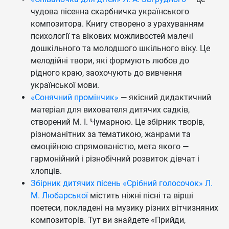
чудова пісенна скарбничка українського
композитора. Книгу створено з урахуванням
психології та вікових можливостей малечі
дошкільного та молодшого шкільного віку. Це
мелодійні твори, які формують любов до
рідного краю, заохочують до вивчення
української мови.
«Сонячний промінчик»
— якісний дидактичний
матеріал для вихователя дитячих садків,
створений М. І. Чумарною. Це збірник творів,
різноманітних за тематикою, жанрами та
емоційною спрямованістю, мета якого —
гармонійний і різнобічний розвиток дівчат і
хлопців.
Збірник дитячих пісень «Срібний голосочок» Л.
М. Любарської
містить ніжні пісні та вірші
поетеси, покладені на музику різних вітчизняних
композиторів. Тут ви знайдете «Прийди,