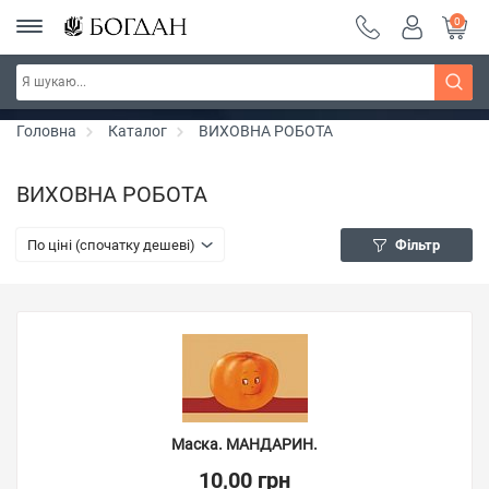
0
Серія "Чейзіана" ~ знижка 20%
Дізнатись більше
Головна
Каталог
ВИХОВНА РОБОТА
ВИХОВНА РОБОТА
По ціні (спочатку дешеві)
Фільтр
Маска. МАНДАРИН.
10,00 грн