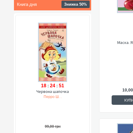
Книга дня
Знижка 50%
Маска. 
18
:
24
:
50
10,00
Червона шапочка
Перро Ш. .
КУП
99,00 грн