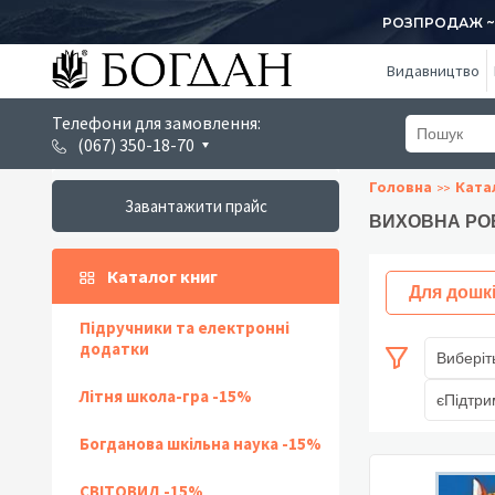
РОЗПРОДАЖ ~ 1
Видавництво
Телефони для замовлення:
(067) 350-18-70
Головна
Ката
Завантажити прайс
ВИХОВНА РО
Каталог книг
Для дошк
Підручники та електронні
додатки
Виберіт
Літня школа-гра -15%
єПідтри
Богданова шкільна наука -15%
СВІТОВИД -15%