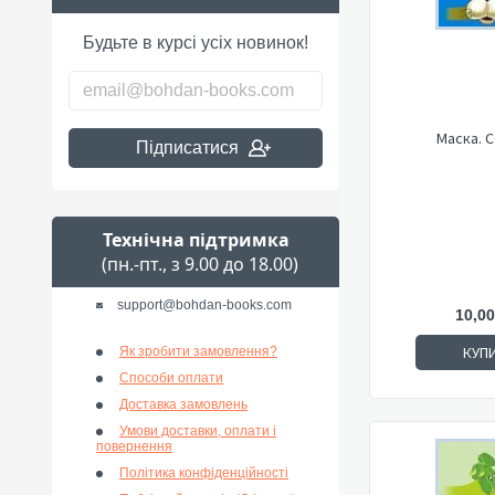
Будьте в курсі усіх новинок!
Маска. 
Підписатися
Технічна підтримка
(пн.-пт., з 9.00 до 18.00)
support@bohdan-books.com
10,00
КУП
Як зробити замовлення?
Способи оплати
Доставка замовлень
Умови доставки, оплати і
повернення
Політика конфіденційності