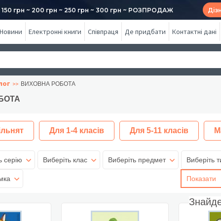
50 грн ~ 200 грн ~ 250 грн ~ 300 грн ~ РОЗПРОДАЖ
Діз
Новини
Електронні книги
Співпраця
Де придбати
Контактні дані
лог
ВИХОВНА РОБОТА
БОТА
ільнят
Для 1-4 класів
Для 5-11 класів
М
ь серію
Виберіть клас
Виберіть предмет
Виберіть т
мка
Показати
Знайд