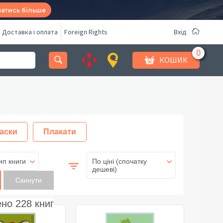
натись більше
Доставка і оплата
Foreign Rights
Вхід
КОШИК
аски
Плакати
ип книги
По ціні (спочатку
дешеві)
ено
228
книг