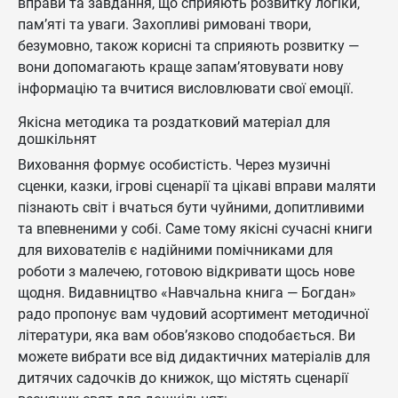
вправи та завдання, що сприяють розвитку логіки,
пам’яті та уваги. Захопливі римовані твори,
безумовно, також корисні та сприяють розвитку —
вони допомагають краще запам’ятовувати нову
інформацію та вчитися висловлювати свої емоції.
Якісна методика та роздатковий матеріал для
дошкільнят
Виховання формує особистість. Через музичні
сценки, казки, ігрові сценарії та цікаві вправи маляти
пізнають світ і вчаться бути чуйними, допитливими
та впевненими у собі. Саме тому якісні сучасні книги
для вихователів є надійними помічниками для
роботи з малечею, готовою відкривати щось нове
щодня. Видавництво «Навчальна книга — Богдан»
радо пропонує вам чудовий асортимент методичної
літератури, яка вам обов’язково сподобається. Ви
можете вибрати все від дидактичних матеріалів для
дитячих садочків до книжок, що містять сценарії