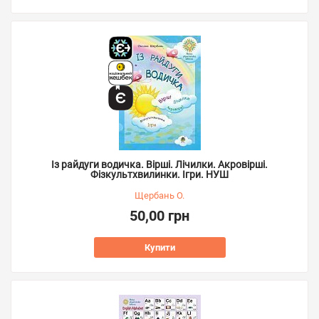
Із райдуги водичка. Вірші. Лічилки. Акровірші.
Фізкультхвилинки. Ігри. НУШ
Щербань О.
50,00 грн
Купити