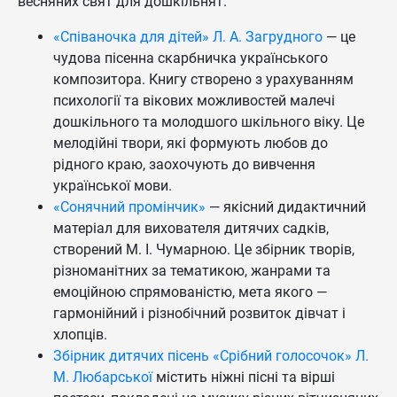
весняних свят для дошкільнят:
«Співаночка для дітей» Л. А. Загрудного
— це
чудова пісенна скарбничка українського
композитора. Книгу створено з урахуванням
психології та вікових можливостей малечі
дошкільного та молодшого шкільного віку. Це
мелодійні твори, які формують любов до
рідного краю, заохочують до вивчення
української мови.
«Сонячний промінчик»
— якісний дидактичний
матеріал для вихователя дитячих садків,
створений М. І. Чумарною. Це збірник творів,
різноманітних за тематикою, жанрами та
емоційною спрямованістю, мета якого —
гармонійний і різнобічний розвиток дівчат і
хлопців.
Збірник дитячих пісень «Срібний голосочок» Л.
М. Любарської
містить ніжні пісні та вірші