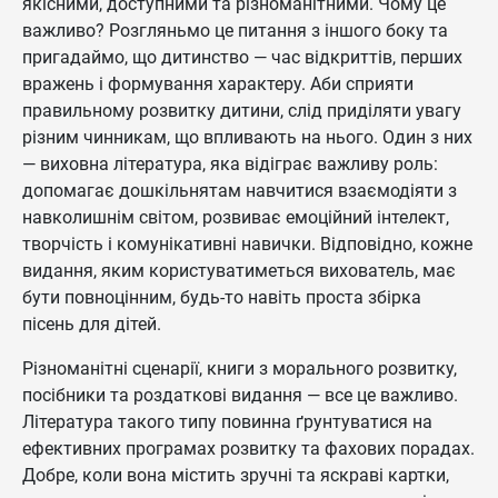
якісними, доступними та різноманітними. Чому це
важливо? Розгляньмо це питання з іншого боку та
пригадаймо, що дитинство — час відкриттів, перших
вражень і формування характеру. Аби сприяти
правильному розвитку дитини, слід приділяти увагу
різним чинникам, що впливають на нього. Один з них
— виховна література, яка відіграє важливу роль:
допомагає дошкільнятам навчитися взаємодіяти з
навколишнім світом, розвиває емоційний інтелект,
творчість і комунікативні навички. Відповідно, кожне
видання, яким користуватиметься вихователь, має
бути повноцінним, будь-то навіть проста збірка
пісень для дітей.
Різноманітні сценарії, книги з морального розвитку,
посібники та роздаткові видання — все це важливо.
Література такого типу повинна ґрунтуватися на
ефективних програмах розвитку та фахових порадах.
Добре, коли вона містить зручні та яскраві картки,