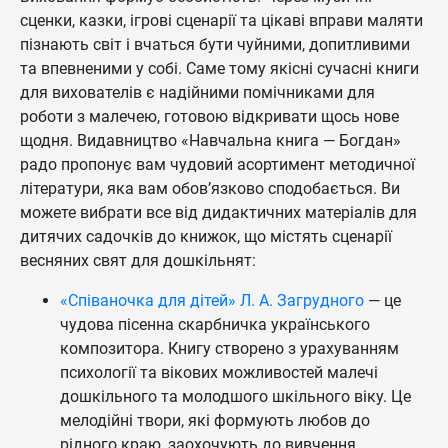
сценки, казки, ігрові сценарії та цікаві вправи маляти
пізнають світ і вчаться бути чуйними, допитливими
та впевненими у собі. Саме тому якісні сучасні книги
для вихователів є надійними помічниками для
роботи з малечею, готовою відкривати щось нове
щодня. Видавництво «Навчальна книга — Богдан»
радо пропонує вам чудовий асортимент методичної
літератури, яка вам обов’язково сподобається. Ви
можете вибрати все від дидактичних матеріалів для
дитячих садочків до книжок, що містять сценарії
весняних свят для дошкільнят:
«Співаночка для дітей» Л. А. Загрудного
— це
чудова пісенна скарбничка українського
композитора. Книгу створено з урахуванням
психології та вікових можливостей малечі
дошкільного та молодшого шкільного віку. Це
мелодійні твори, які формують любов до
рідного краю, заохочують до вивчення