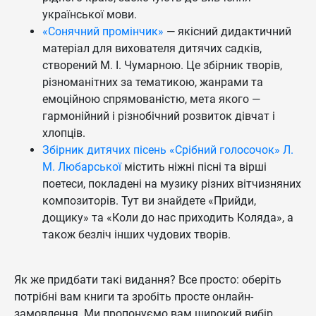
української мови.
«Сонячний промінчик»
— якісний дидактичний
матеріал для вихователя дитячих садків,
створений М. І. Чумарною. Це збірник творів,
різноманітних за тематикою, жанрами та
емоційною спрямованістю, мета якого —
гармонійний і різнобічний розвиток дівчат і
хлопців.
Збірник дитячих пісень «Срібний голосочок» Л.
М. Любарської
містить ніжні пісні та вірші
поетеси, покладені на музику різних вітчизняних
композиторів. Тут ви знайдете «Прийди,
дощику» та «Коли до нас приходить Коляда», а
також безліч інших чудових творів.
Як же придбати такі видання? Все просто: оберіть
потрібні вам книги та зробіть просте онлайн-
замовлення. Ми пропонуємо вам широкий вибір