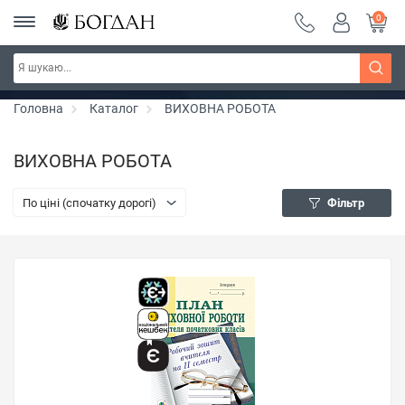
0
Серія "Чейзіана" ~ знижка 20%
Дізнатись більше
Головна
Каталог
ВИХОВНА РОБОТА
ВИХОВНА РОБОТА
По ціні (спочатку дорогі)
Фільтр