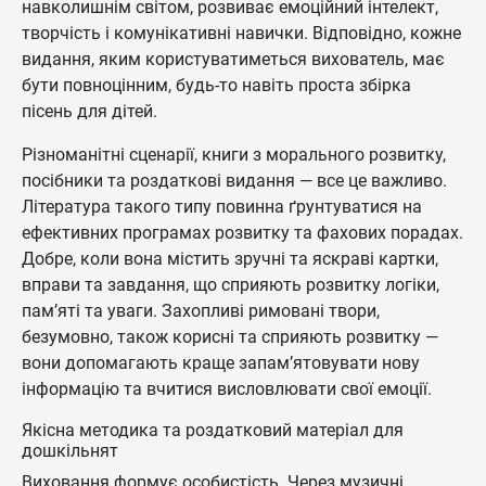
навколишнім світом, розвиває емоційний інтелект,
творчість і комунікативні навички. Відповідно, кожне
видання, яким користуватиметься вихователь, має
бути повноцінним, будь-то навіть проста збірка
пісень для дітей.
Різноманітні сценарії, книги з морального розвитку,
посібники та роздаткові видання — все це важливо.
Література такого типу повинна ґрунтуватися на
ефективних програмах розвитку та фахових порадах.
Добре, коли вона містить зручні та яскраві картки,
вправи та завдання, що сприяють розвитку логіки,
пам’яті та уваги. Захопливі римовані твори,
безумовно, також корисні та сприяють розвитку —
вони допомагають краще запам’ятовувати нову
інформацію та вчитися висловлювати свої емоції.
Якісна методика та роздатковий матеріал для
дошкільнят
Виховання формує особистість. Через музичні