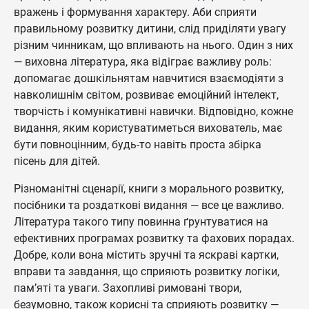
вражень і формування характеру. Аби сприяти
правильному розвитку дитини, слід приділяти увагу
різним чинникам, що впливають на нього. Один з них
— виховна література, яка відіграє важливу роль:
допомагає дошкільнятам навчитися взаємодіяти з
навколишнім світом, розвиває емоційний інтелект,
творчість і комунікативні навички. Відповідно, кожне
видання, яким користуватиметься вихователь, має
бути повноцінним, будь-то навіть проста збірка
пісень для дітей.
Різноманітні сценарії, книги з морального розвитку,
посібники та роздаткові видання — все це важливо.
Література такого типу повинна ґрунтуватися на
ефективних програмах розвитку та фахових порадах.
Добре, коли вона містить зручні та яскраві картки,
вправи та завдання, що сприяють розвитку логіки,
пам’яті та уваги. Захопливі римовані твори,
безумовно, також корисні та сприяють розвитку —