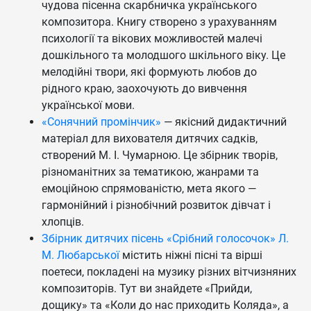
чудова пісенна скарбничка українського
композитора. Книгу створено з урахуванням
психології та вікових можливостей малечі
дошкільного та молодшого шкільного віку. Це
мелодійні твори, які формують любов до
рідного краю, заохочують до вивчення
української мови.
«Сонячний промінчик»
— якісний дидактичний
матеріал для вихователя дитячих садків,
створений М. І. Чумарною. Це збірник творів,
різноманітних за тематикою, жанрами та
емоційною спрямованістю, мета якого —
гармонійний і різнобічний розвиток дівчат і
хлопців.
Збірник дитячих пісень «Срібний голосочок» Л.
М. Любарської
містить ніжні пісні та вірші
поетеси, покладені на музику різних вітчизняних
композиторів. Тут ви знайдете «Прийди,
дощику» та «Коли до нас приходить Коляда», а