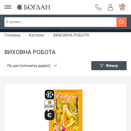
0
Серія "Вандербікери" ~ знижка 25%
Дізнатись більше
Головна
Каталог
ВИХОВНА РОБОТА
ВИХОВНА РОБОТА
По ціні (спочатку дорогі)
Фільтр