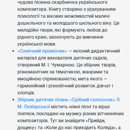
чудова пісенна скарбничка українського
композитора. Книгу створено з урахуванням
психології та вікових можливостей малечі
дошкільного та молодшого шкільного віку. Це
мелодійні твори, які формують любов до
рідного краю, заохочують до вивчення
української мови.
«Сонячний промінчик»
— якісний дидактичний
матеріал для вихователя дитячих садків,
створений М. І. Чумарною. Це збірник творів,
різноманітних за тематикою, жанрами та
емоційною спрямованістю, мета якого —
гармонійний і різнобічний розвиток дівчат і
хлопців.
Збірник дитячих пісень «Срібний голосочок» Л.
М. Любарської
містить ніжні пісні та вірші
поетеси, покладені на музику різних вітчизняних
композиторів. Тут ви знайдете «Прийди,
дощику» та «Коли до нас приходить Коляда», а