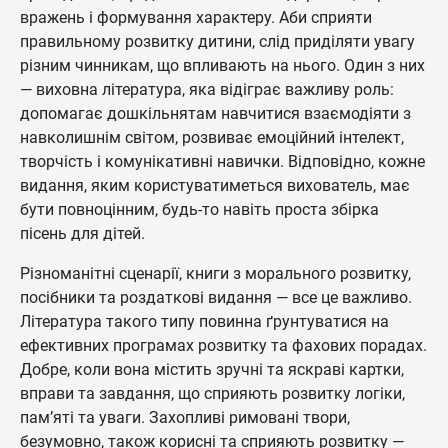
вражень і формування характеру. Аби сприяти
правильному розвитку дитини, слід приділяти увагу
різним чинникам, що впливають на нього. Один з них
— виховна література, яка відіграє важливу роль:
допомагає дошкільнятам навчитися взаємодіяти з
навколишнім світом, розвиває емоційний інтелект,
творчість і комунікативні навички. Відповідно, кожне
видання, яким користуватиметься вихователь, має
бути повноцінним, будь-то навіть проста збірка
пісень для дітей.
Різноманітні сценарії, книги з морального розвитку,
посібники та роздаткові видання — все це важливо.
Література такого типу повинна ґрунтуватися на
ефективних програмах розвитку та фахових порадах.
Добре, коли вона містить зручні та яскраві картки,
вправи та завдання, що сприяють розвитку логіки,
пам’яті та уваги. Захопливі римовані твори,
безумовно, також корисні та сприяють розвитку —