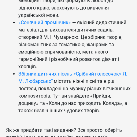
мелодійні твори, які формують любов до
рідного краю, заохочують до вивчення
української мови.
«Сонячний промінчик»
— якісний дидактичний
матеріал для вихователя дитячих садків,
створений М. І. Чумарною. Це збірник творів,
різноманітних за тематикою, жанрами та
емоційною спрямованістю, мета якого —
гармонійний і різнобічний розвиток дівчат і
хлопців.
Збірник дитячих пісень «Срібний голосочок» Л.
М. Любарської
містить ніжні пісні та вірші
поетеси, покладені на музику різних вітчизняних
композиторів. Тут ви знайдете «Прийди,
дощику» та «Коли до нас приходить Коляда», а
також безліч інших чудових творів.
Як же придбати такі видання? Все просто: оберіть