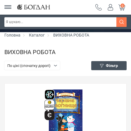
0
Серія "Чейзіана" ~ знижка 20%
Дізнатись більше
Головна
Каталог
ВИХОВНА РОБОТА
ВИХОВНА РОБОТА
По ціні (спочатку дорогі)
Фільтр