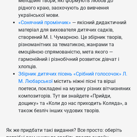
мелодійні твори, які формують любов до
рідного краю, заохочують до вивчення
української мови.
«Сонячний промінчик»
— якісний дидактичний
матеріал для вихователя дитячих садків,
створений М. І. Чумарною. Це збірник творів,
різноманітних за тематикою, жанрами та
емоційною спрямованістю, мета якого —
гармонійний і різнобічний розвиток дівчат і
хлопців.
Збірник дитячих пісень «Срібний голосочок» Л.
М. Любарської
містить ніжні пісні та вірші
поетеси, покладені на музику різних вітчизняних
композиторів. Тут ви знайдете «Прийди,
дощику» та «Коли до нас приходить Коляда», а
також безліч інших чудових творів.
Як же придбати такі видання? Все просто: оберіть