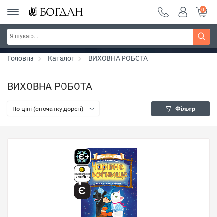
0
Серія "Чейзіана" ~ знижка 20%
Дізнатись більше
Головна
Каталог
ВИХОВНА РОБОТА
ВИХОВНА РОБОТА
По ціні (спочатку дорогі)
Фільтр