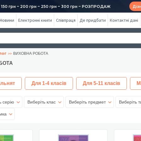
50 грн ~ 200 грн ~ 250 грн ~ 300 грн ~ РОЗПРОДАЖ
Діз
Новини
Електронні книги
Співпраця
Де придбати
Контактні дані
лог
ВИХОВНА РОБОТА
БОТА
ільнят
Для 1-4 класів
Для 5-11 класів
М
ь серію
Виберіть клас
Виберіть предмет
Виберіть т
мка