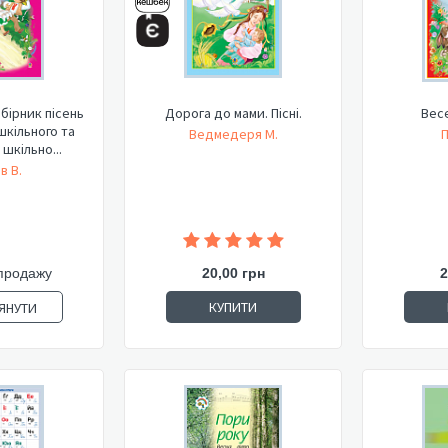
бірник пісень
Дорога до мами. Пісні.
Весе
шкільного та
Ведмедеря М.
П
шкільно...
в В.
продажу
20,00 грн
2
КУПИТИ
ЯНУТИ