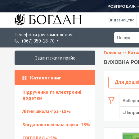
РОЗПРОДАЖ ~ 1
Видавництво
Телефони для замовлення:
(067) 350-18-70
Головна
Ката
Завантажити прайс
ВИХОВНА РО
Каталог книг
Для дошк
Підручники та електронні
додатки
Виберіт
Літня школа-гра -15%
єПідтри
Богданова шкільна наука -15%
СВІТОВИД -15%