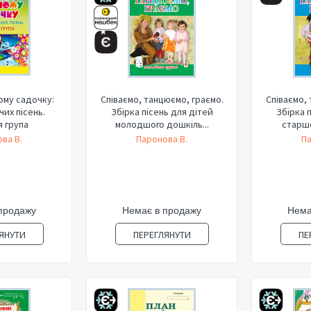
ому садочку:
Співаємо, танцюємо, граємо.
Співаємо,
чих пісень.
Збірка пісень для дітей
Збірка 
 група
молодшого дошкіль...
старшо
ва В.
Паронова В.
Па
продажу
Немає в продажу
Нема
ЯНУТИ
ПЕРЕГЛЯНУТИ
ПЕ