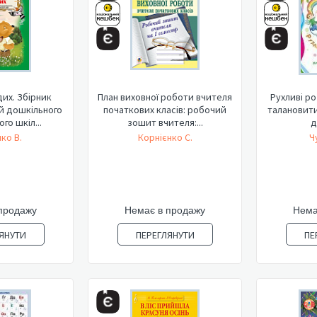
их. Збірник
План виховної роботи вчителя
Рухливі ро
ей дошкільного
початкових класів: робочий
талановитих
го шкіл...
зошит вчителя:...
д
ко В.
Корнієнко С.
Ч
продажу
Немає в продажу
Нема
ЯНУТИ
ПЕРЕГЛЯНУТИ
ПЕ