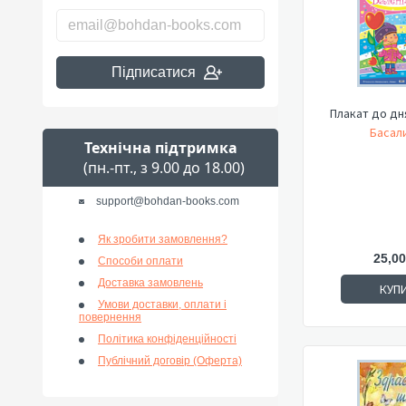
Підписатися
Плакат до дн
Басали
Технічна підтримка
(пн.-пт., з 9.00 до 18.00)
support@bohdan-books.com
Як зробити замовлення?
25,00
Способи оплати
Доставка замовлень
КУП
Умови доставки, оплати і
повернення
Політика конфіденційності
Публічний договір (Оферта)