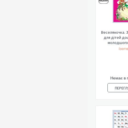
Веселяночка. З
для дітей до
молодшого 
Ізото
Немає в 
ПЕРЕГЛ