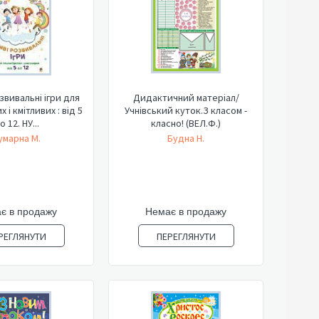
звивальні ігри для
Дидактичний матеріал/
 і кмітливих : від 5
Учнівський куток.З класом -
о 12. НУ...
класно! (ВЕЛ.Ф.)
умарна М.
Будна Н.
є в продажу
Немає в продажу
РЕГЛЯНУТИ
ПЕРЕГЛЯНУТИ