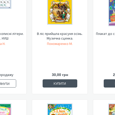
кописні літери.
В ліс прийшла красуня осінь.
Плакат до с
. НУШ
Музична сценка.
а Н.
Пономаренко М.
продажу
30,00 грн
2
КУПИТИ
ЯНУТИ