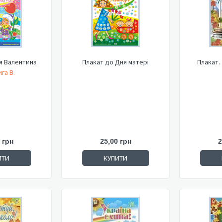
я Валентина
Плакат до Дня матері
Плакат.
га В.
 грн
25,00 грн
2
ИТИ
КУПИТИ