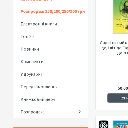
Розпродаж 150/200/250/300 грн
Електронні книги
Топ 20
Дидактичний ма
іде, і ніч іде. 
Новинки
До 200
Комплекти
У друкарні
Передзамовлення
50,00
КУП
Книжковий мерч
Розпродаж