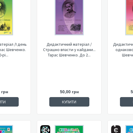
теріал /І день
Дидактичний матеріал /
Дидактичн
Тарас Шевченко.
Страшно впасти у кайдани...
однаково,
-рі...
Тарас Шевченко. До 2...
Шевче
 грн
50,00 грн
5
ИТИ
КУПИТИ