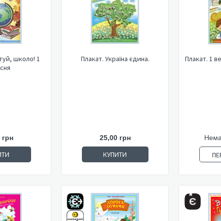
туй, школо! 1
Плакат. Україна єдина.
Плакат. 1 в
сня
 грн
25,00 грн
Нема
ИТИ
КУПИТИ
ПЕ