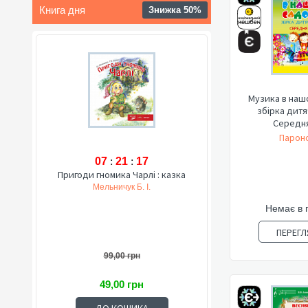
Книга дня
Знижка 50%
Музика в наш
збірка дитя
Середня
Пароно
07
:
21
:
16
Пригоди гномика Чарлі : казка
Мельничук Б. І.
Немає в 
ПЕРЕГЛ
99,00 грн
49,00 грн