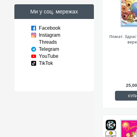
Ми у соц. мережах
Facebook
Instagram
Плакат. Здрас
вере
Threads
Telegram
YouTube
TikTok
25,00
КУП