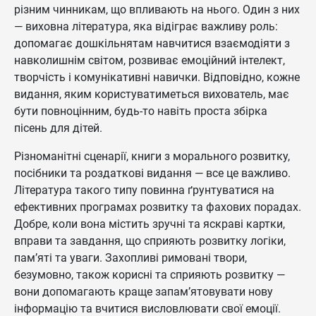
різним чинникам, що впливають на нього. Один з них
— виховна література, яка відіграє важливу роль:
допомагає дошкільнятам навчитися взаємодіяти з
навколишнім світом, розвиває емоційний інтелект,
творчість і комунікативні навички. Відповідно, кожне
видання, яким користуватиметься вихователь, має
бути повноцінним, будь-то навіть проста збірка
пісень для дітей.
Різноманітні сценарії, книги з морального розвитку,
посібники та роздаткові видання — все це важливо.
Література такого типу повинна ґрунтуватися на
ефективних програмах розвитку та фахових порадах.
Добре, коли вона містить зручні та яскраві картки,
вправи та завдання, що сприяють розвитку логіки,
пам’яті та уваги. Захопливі римовані твори,
безумовно, також корисні та сприяють розвитку —
вони допомагають краще запам’ятовувати нову
інформацію та вчитися висловлювати свої емоції.