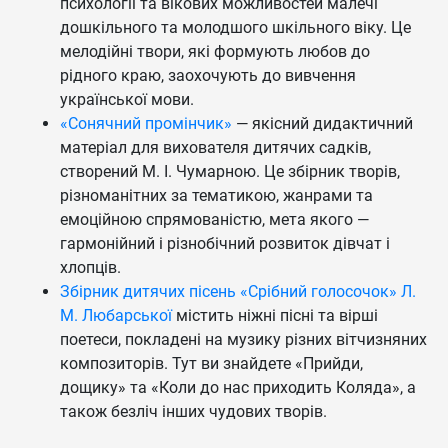
психології та вікових можливостей малечі
дошкільного та молодшого шкільного віку. Це
мелодійні твори, які формують любов до
рідного краю, заохочують до вивчення
української мови.
«Сонячний промінчик»
— якісний дидактичний
матеріал для вихователя дитячих садків,
створений М. І. Чумарною. Це збірник творів,
різноманітних за тематикою, жанрами та
емоційною спрямованістю, мета якого —
гармонійний і різнобічний розвиток дівчат і
хлопців.
Збірник дитячих пісень «Срібний голосочок» Л.
М. Любарської
містить ніжні пісні та вірші
поетеси, покладені на музику різних вітчизняних
композиторів. Тут ви знайдете «Прийди,
дощику» та «Коли до нас приходить Коляда», а
також безліч інших чудових творів.