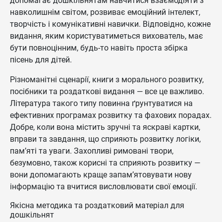
допомагає дошкільнятам навчитися взаємодіяти з
навколишнім світом, розвиває емоційний інтелект,
творчість і комунікативні навички. Відповідно, кожне
видання, яким користуватиметься вихователь, має
бути повноцінним, будь-то навіть проста збірка
пісень для дітей.
Різноманітні сценарії, книги з морального розвитку,
посібники та роздаткові видання — все це важливо.
Література такого типу повинна ґрунтуватися на
ефективних програмах розвитку та фахових порадах.
Добре, коли вона містить зручні та яскраві картки,
вправи та завдання, що сприяють розвитку логіки,
пам’яті та уваги. Захопливі римовані твори,
безумовно, також корисні та сприяють розвитку —
вони допомагають краще запам’ятовувати нову
інформацію та вчитися висловлювати свої емоції.
Якісна методика та роздатковий матеріал для
дошкільнят