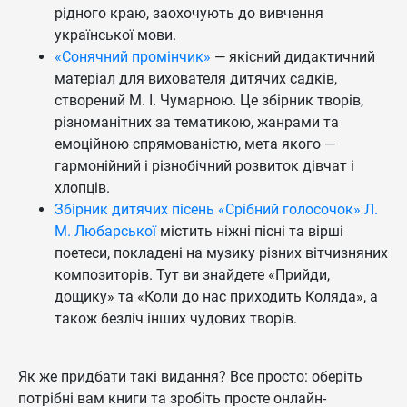
рідного краю, заохочують до вивчення
української мови.
«Сонячний промінчик»
— якісний дидактичний
матеріал для вихователя дитячих садків,
створений М. І. Чумарною. Це збірник творів,
різноманітних за тематикою, жанрами та
емоційною спрямованістю, мета якого —
гармонійний і різнобічний розвиток дівчат і
хлопців.
Збірник дитячих пісень «Срібний голосочок» Л.
М. Любарської
містить ніжні пісні та вірші
поетеси, покладені на музику різних вітчизняних
композиторів. Тут ви знайдете «Прийди,
дощику» та «Коли до нас приходить Коляда», а
також безліч інших чудових творів.
Як же придбати такі видання? Все просто: оберіть
потрібні вам книги та зробіть просте онлайн-