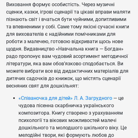
Виховання формує особистість. Через музичні
сценки, казки, ігрові сценарії та цікаві вправи маляти
пізнають світ і вчаться бути чуйними, допитливими
та впевненими у собі. Саме тому якісні сучасні книги
для вихователів є надійними помічниками для
роботи з малечею, готовою відкривати щось нове
щодня. Видавництво «Навчальна книга — Богдан»
радо пропонує вам чудовий асортимент методичної
літератури, яка вам обов’язково сподобається. Ви
можете вибрати все від дидактичних матеріалів для
дитячих садочків до книжок, що містять сценарії
весняних свят для дошкільнят:
«Співаночка для дітей» Л. А. Загрудного
— це
чудова пісенна скарбничка українського
композитора. Книгу створено з урахуванням
психології та вікових можливостей малечі
дошкільного та молодшого шкільного віку. Це
мелодійні твори, які формують любов до