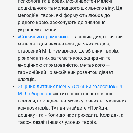
психології та вікових можливостей малечі
дошкільного та молодшого шкільного віку. Це
мелодійні твори, які формують любов до
рідного краю, заохочують до вивчення
української мови.
«Сонячний промінчик»
— якісний дидактичний
матеріал для вихователя дитячих садків,
створений М. І. Чумарною. Це збірник творів,
різноманітних за тематикою, жанрами та
емоційною спрямованістю, мета якого —
гармонійний і різнобічний розвиток дівчат і
хлопців.
Збірник дитячих пісень «Срібний голосочок» Л.
М. Любарської
містить ніжні пісні та вірші
поетеси, покладені на музику різних вітчизняних
композиторів. Тут ви знайдете «Прийди,
дощику» та «Коли до нас приходить Коляда», а
також безліч інших чудових творів.