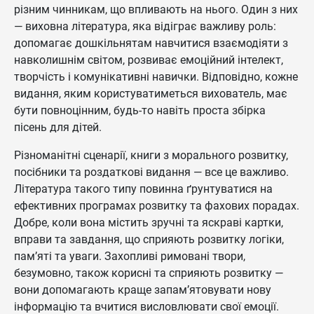
різним чинникам, що впливають на нього. Один з них
— виховна література, яка відіграє важливу роль:
допомагає дошкільнятам навчитися взаємодіяти з
навколишнім світом, розвиває емоційний інтелект,
творчість і комунікативні навички. Відповідно, кожне
видання, яким користуватиметься вихователь, має
бути повноцінним, будь-то навіть проста збірка
пісень для дітей.
Різноманітні сценарії, книги з морального розвитку,
посібники та роздаткові видання — все це важливо.
Література такого типу повинна ґрунтуватися на
ефективних програмах розвитку та фахових порадах.
Добре, коли вона містить зручні та яскраві картки,
вправи та завдання, що сприяють розвитку логіки,
пам’яті та уваги. Захопливі римовані твори,
безумовно, також корисні та сприяють розвитку —
вони допомагають краще запам’ятовувати нову
інформацію та вчитися висловлювати свої емоції.