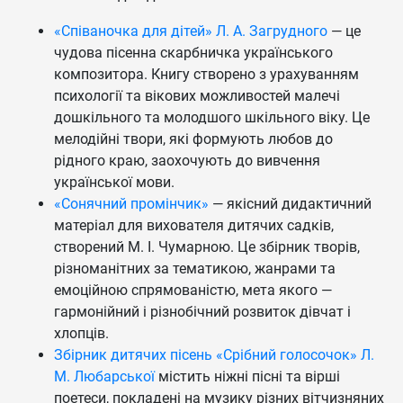
«Співаночка для дітей» Л. А. Загрудного
— це
чудова пісенна скарбничка українського
композитора. Книгу створено з урахуванням
психології та вікових можливостей малечі
дошкільного та молодшого шкільного віку. Це
мелодійні твори, які формують любов до
рідного краю, заохочують до вивчення
української мови.
«Сонячний промінчик»
— якісний дидактичний
матеріал для вихователя дитячих садків,
створений М. І. Чумарною. Це збірник творів,
різноманітних за тематикою, жанрами та
емоційною спрямованістю, мета якого —
гармонійний і різнобічний розвиток дівчат і
хлопців.
Збірник дитячих пісень «Срібний голосочок» Л.
М. Любарської
містить ніжні пісні та вірші
поетеси, покладені на музику різних вітчизняних