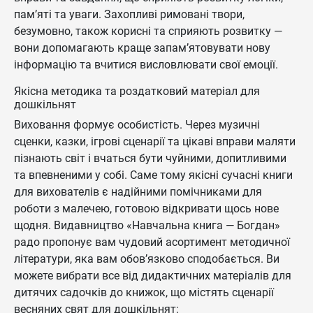
пам’яті та уваги. Захопливі римовані твори,
безумовно, також корисні та сприяють розвитку —
вони допомагають краще запам’ятовувати нову
інформацію та вчитися висловлювати свої емоції.
Якісна методика та роздатковий матеріал для
дошкільнят
Виховання формує особистість. Через музичні
сценки, казки, ігрові сценарії та цікаві вправи маляти
пізнають світ і вчаться бути чуйними, допитливими
та впевненими у собі. Саме тому якісні сучасні книги
для вихователів є надійними помічниками для
роботи з малечею, готовою відкривати щось нове
щодня. Видавництво «Навчальна книга — Богдан»
радо пропонує вам чудовий асортимент методичної
літератури, яка вам обов’язково сподобається. Ви
можете вибрати все від дидактичних матеріалів для
дитячих садочків до книжок, що містять сценарії
весняних свят для дошкільнят: