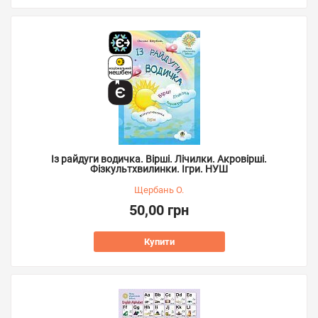
Із райдуги водичка. Вірші. Лічилки. Акровірші.
Фізкультхвилинки. Ігри. НУШ
Щербань О.
50,00 грн
Купити