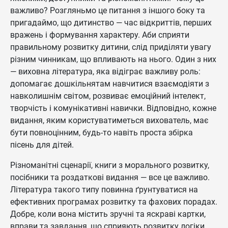
важливо? Розгляньмо це питання з іншого боку та
пригадаймо, що дитинство — час відкриттів, перших
вражень і формування характеру. Аби сприяти
правильному розвитку дитини, слід приділяти увагу
різним чинникам, що впливають на нього. Один з них
— виховна література, яка відіграє важливу роль:
допомагає дошкільнятам навчитися взаємодіяти з
навколишнім світом, розвиває емоційний інтелект,
творчість і комунікативні навички. Відповідно, кожне
видання, яким користуватиметься вихователь, має
бути повноцінним, будь-то навіть проста збірка
пісень для дітей.
Різноманітні сценарії, книги з морального розвитку,
посібники та роздаткові видання — все це важливо.
Література такого типу повинна ґрунтуватися на
ефективних програмах розвитку та фахових порадах.
Добре, коли вона містить зручні та яскраві картки,
вправи та завдання, що сприяють розвитку логіки,