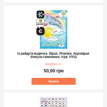
Із райдуги водичка. Вірші. Лічилки. Акровірші.
Фізкультхвилинки. Ігри. НУШ
Щербань О.
50,00 грн
Купити