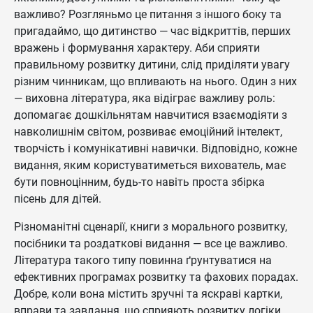
важливо? Розгляньмо це питання з іншого боку та
пригадаймо, що дитинство — час відкриттів, перших
вражень і формування характеру. Аби сприяти
правильному розвитку дитини, слід приділяти увагу
різним чинникам, що впливають на нього. Один з них
— виховна література, яка відіграє важливу роль:
допомагає дошкільнятам навчитися взаємодіяти з
навколишнім світом, розвиває емоційний інтелект,
творчість і комунікативні навички. Відповідно, кожне
видання, яким користуватиметься вихователь, має
бути повноцінним, будь-то навіть проста збірка
пісень для дітей.
Різноманітні сценарії, книги з морального розвитку,
посібники та роздаткові видання — все це важливо.
Література такого типу повинна ґрунтуватися на
ефективних програмах розвитку та фахових порадах.
Добре, коли вона містить зручні та яскраві картки,
вправи та завдання, що сприяють розвитку логіки,