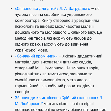
«Співаночка для дітей» Л. А. Загрудного
— це
чудова пісенна скарбничка українського
композитора. Книгу створено з урахуванням
психології та вікових можливостей малечі
дошкільного та молодшого шкільного віку. Це
мелодійні твори, які формують любов до
рідного краю, заохочують до вивчення
української мови.
«Сонячний промінчик»
— якісний дидактичний
матеріал для вихователя дитячих садків,
створений М. І. Чумарною. Це збірник творів,
різноманітних за тематикою, жанрами та
емоційною спрямованістю, мета якого —
гармонійний і різнобічний розвиток дівчат і
хлопців.
Збірник дитячих пісень «Срібний голосочок» Л.
М. Любарської
містить ніжні пісні та вірші
поетеси, покладені на музику різних вітчизняних