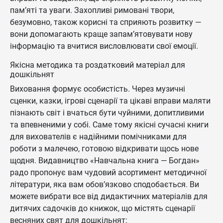
пам’яті та уваги. Захопливі римовані твори,
безумовно, також корисні та сприяють розвитку —
вони допомагають краще запам’ятовувати нову
інформацію та вчитися висловлювати свої емоції.
Якісна методика та роздатковий матеріал для
дошкільнят
Виховання формує особистість. Через музичні
сценки, казки, ігрові сценарії та цікаві вправи маляти
пізнають світ і вчаться бути чуйними, допитливими
та впевненими у собі. Саме тому якісні сучасні книги
для вихователів є надійними помічниками для
роботи з малечею, готовою відкривати щось нове
щодня. Видавництво «Навчальна книга — Богдан»
радо пропонує вам чудовий асортимент методичної
літератури, яка вам обов’язково сподобається. Ви
можете вибрати все від дидактичних матеріалів для
дитячих садочків до книжок, що містять сценарії
весняних свят для дошкільнят: