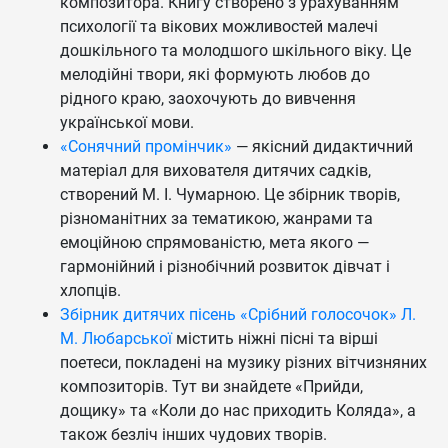
композитора. Книгу створено з урахуванням
психології та вікових можливостей малечі
дошкільного та молодшого шкільного віку. Це
мелодійні твори, які формують любов до
рідного краю, заохочують до вивчення
української мови.
«Сонячний промінчик»
— якісний дидактичний
матеріал для вихователя дитячих садків,
створений М. І. Чумарною. Це збірник творів,
різноманітних за тематикою, жанрами та
емоційною спрямованістю, мета якого —
гармонійний і різнобічний розвиток дівчат і
хлопців.
Збірник дитячих пісень «Срібний голосочок» Л.
М. Любарської
містить ніжні пісні та вірші
поетеси, покладені на музику різних вітчизняних
композиторів. Тут ви знайдете «Прийди,
дощику» та «Коли до нас приходить Коляда», а
також безліч інших чудових творів.