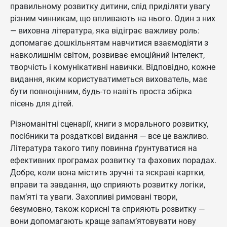
правильному розвитку дитини, слід приділяти увагу
різним чинникам, що впливають на нього. Один з них
— виховна література, яка відіграє важливу роль:
допомагає дошкільнятам навчитися взаємодіяти з
навколишнім світом, розвиває емоційний інтелект,
творчість і комунікативні навички. Відповідно, кожне
видання, яким користуватиметься вихователь, має
бути повноцінним, будь-то навіть проста збірка
пісень для дітей.
Різноманітні сценарії, книги з морального розвитку,
посібники та роздаткові видання — все це важливо.
Література такого типу повинна ґрунтуватися на
ефективних програмах розвитку та фахових порадах.
Добре, коли вона містить зручні та яскраві картки,
вправи та завдання, що сприяють розвитку логіки,
пам’яті та уваги. Захопливі римовані твори,
безумовно, також корисні та сприяють розвитку —
вони допомагають краще запам’ятовувати нову