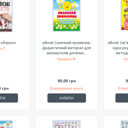
і обереги
eBook Сонячний промінчик.
eBook Сім’
Дидактичний матеріал для
одна род
н Т.
вихователів дитячих...
методи
Чумарна М.
Ко
90,00 грн
9
0 грн
Електронна книга
Елек
ИТИ
КУПИТИ