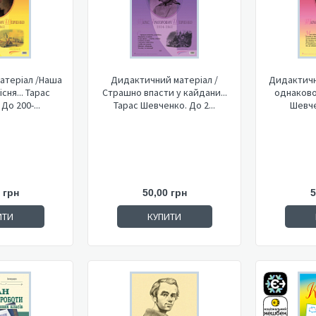
атеріал /Наша
Дидактичний матеріал /
Дидактичн
сня... Тарас
Страшно впасти у кайдани...
однаково,
До 200-...
Тарас Шевченко. До 2...
Шевче
 грн
50,00 грн
5
ИТИ
КУПИТИ