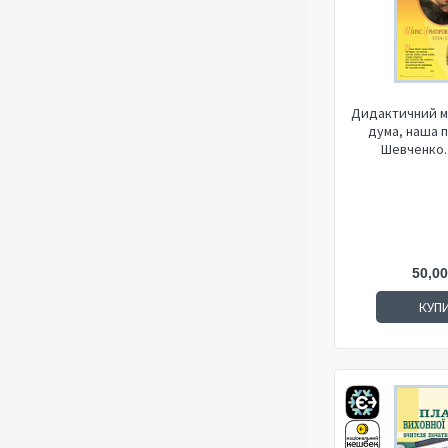
Дидактичний м
дума, наша пі
Шевченко. 
50,00
КУП