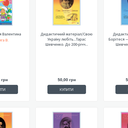
я Валентина
Дидактичний матеріал/Свою
Дидакти
Україну любіть...Тарас
Борітеся — поборете... Тарас
га В.
Шевченко. До 200-річч...
Шевчен
 грн
50,00 грн
5
ИТИ
КУПИТИ