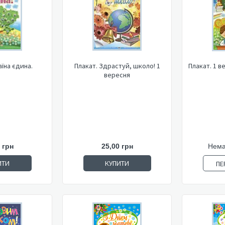
аїна єдина.
Плакат. Здрастуй, школо! 1
Плакат. 1 в
вересня
 грн
25,00 грн
Нема
ИТИ
КУПИТИ
ПЕ