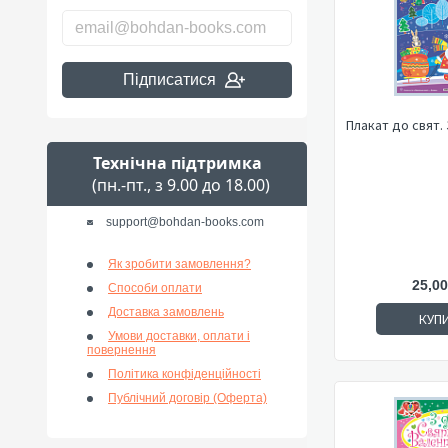
Підписатися
Плакат до свят.
Технічна підтримка
(пн.-пт., з 9.00 до 18.00)
support@bohdan-books.com
Як зробити замовлення?
25,00
Способи оплати
Доставка замовлень
КУП
Умови доставки, оплати і
повернення
Політика конфіденційності
Публічний договір (Оферта)