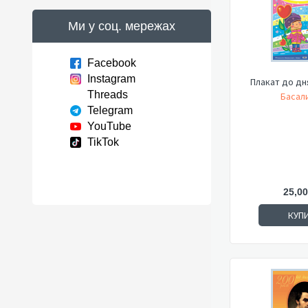
Ми у соц. мережах
Facebook
Instagram
Плакат до дн
Threads
Басали
Telegram
YouTube
TikTok
25,00
КУП