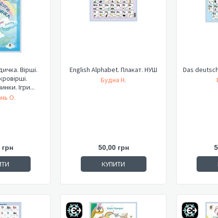
дичка. Вірші.
English Alphabet. Плакат. НУШ
Das deutsc
кровірші.
Будна Н.
нки. Ігри...
нь О.
 грн
50,00 грн
5
ИТИ
КУПИТИ