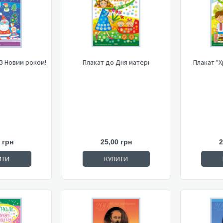
 З Новим роком!
Плакат до Дня матері
Пл
 грн
25,00 грн
2
ИТИ
КУПИТИ