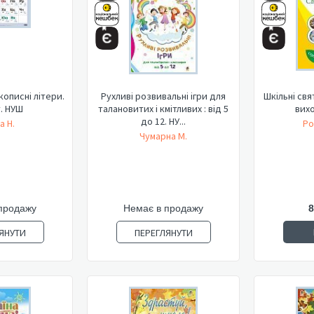
кописні літери.
Рухливі розвивальні ігри для
Шкільні свят
. НУШ
талановитих і кмітливих : від 5
вихо
до 12. НУ...
а Н.
Ро
Чумарна М.
продажу
Немає в продажу
8
ЯНУТИ
ПЕРЕГЛЯНУТИ