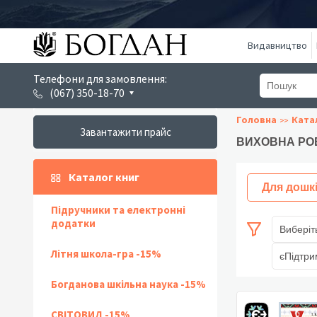
Видавництво
Телефони для замовлення:
(067) 350-18-70
Головна
Ката
Завантажити прайс
ВИХОВНА РО
Каталог книг
Для дошк
Підручники та електронні
додатки
Виберіт
Літня школа-гра -15%
єПідтри
Богданова шкільна наука -15%
СВІТОВИД -15%