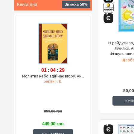
Книга дня
Знижка 50%
Із райдуги во
Лічилки. А
Фізкультхвили
Щерба
01
:
04
:
28
Молитва небо здіймає вгору. Ан...
Баран Г. В.
50,00
КУП
899,00 грн
449,00 грн