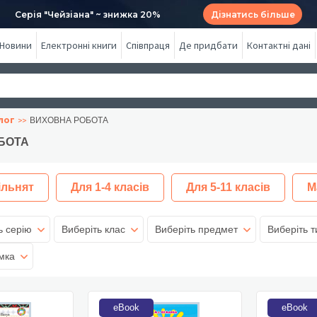
Серія "Чейзіана" ~ знижка 20%
Дізнатись більше
Новини
Електронні книги
Співпраця
Де придбати
Контактні дані
лог
ВИХОВНА РОБОТА
БОТА
ільнят
Для 1-4 класів
Для 5-11 класів
М
ь серію
Виберіть клас
Виберіть предмет
Виберіть т
мка
eBook
eBook