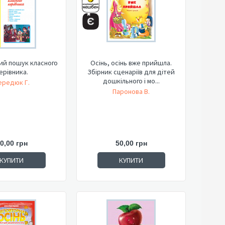
ий пошук класного
Осінь, осінь вже прийшла.
ерівника.
Збірник сценаріїв для дітей
дошкільного і мо...
ередюк Г.
Паронова В.
0,00 грн
50,00 грн
КУПИТИ
КУПИТИ