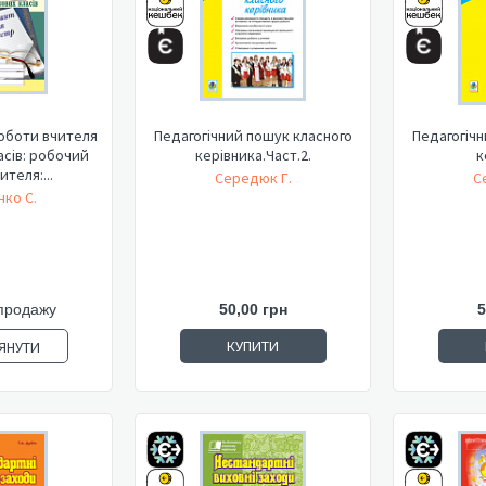
роботи вчителя
Педагогічний пошук класного
Педагогічн
асів: робочий
керівника.Част.2.
к
теля:...
Середюк Г.
С
нко С.
продажу
50,00 грн
5
КУПИТИ
ЯНУТИ