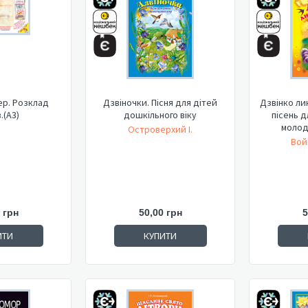
ер. Розклад
Дзвіночки. Пісня для дітей
Дзвінко ли
.(А3)
дошкільного віку
пісень д
молодш
Островерхий І.
Вой
 грн
50,00 грн
5
ИТИ
КУПИТИ