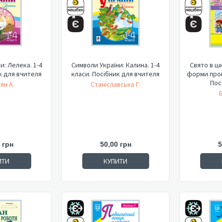
и: Лелека. 1-4
Символи України: Калина. 1-4
Свято в ш
к для вчителя
класи. Посібник для вчителя
форми пров
Посі
ян А.
Станіславська Г.
 грн
50,00 грн
5
ИТИ
КУПИТИ