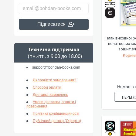
Підписатися
План виховної 
початкових кл
Технічна підтримка
зошит вчи
Корніє
(пн.-пт., з 9.00 до 18.00)
support@bohdan-books.com
Як зробити замовлення?
Немає в 
Способи оплати
Доставка замовлень
ПЕРЕГЛ
Умови доставки, оплати і
повернення
Політика конфіденційності
Публічний договір (Оферта)