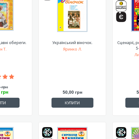
давні обереги.
Український віночок.
Сценарії, р
5
н Т.
Яринко Л.
Ли
 грн
 грн
50,00 грн
5
ИТИ
КУПИТИ