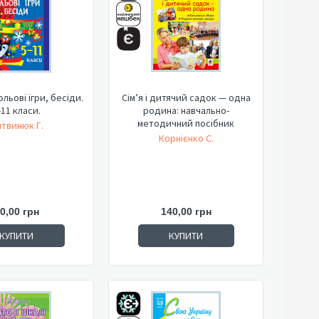
ольові ігри, бесіди.
Сім’я і дитячий садок — одна
-11 класи.
родина: навчально-
методичний посібник
твинюк Г.
Корнієнко С.
0,00 грн
140,00 грн
КУПИТИ
КУПИТИ