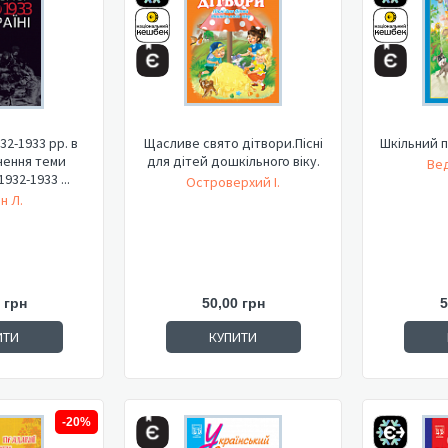
2-1933 рр. в
Щасливе свято дітвори.Пісні
Шкільний п
вчення теми
для дітей дошкільного віку.
Ве
932-1933 ...
Островерхий І.
н Л.
 грн
50,00 грн
5
ИТИ
КУПИТИ
-20%