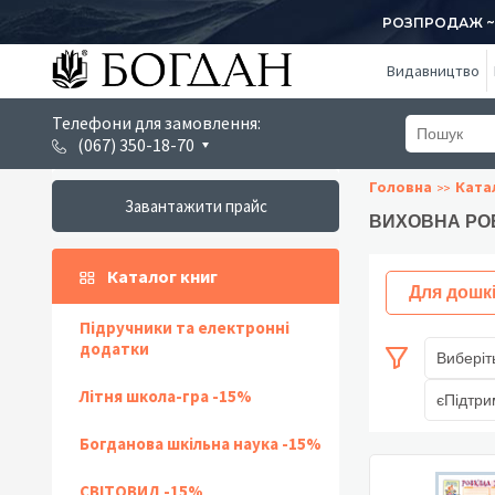
РОЗПРОДАЖ ~ 1
Видавництво
Телефони для замовлення:
(067) 350-18-70
Головна
Ката
Завантажити прайс
ВИХОВНА РО
Каталог книг
Для дошк
Підручники та електронні
додатки
Виберіт
Літня школа-гра -15%
єПідтри
Богданова шкільна наука -15%
СВІТОВИД -15%