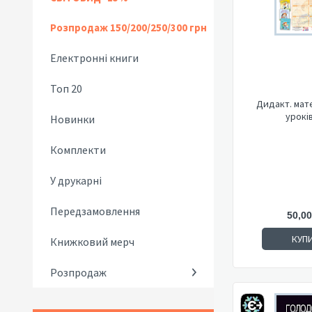
Розпродаж 150/200/250/300 грн
Електронні книги
Топ 20
Дидакт. мат
уроків
Новинки
Комплекти
У друкарні
Передзамовлення
50,00
КУП
Книжковий мерч
Розпродаж