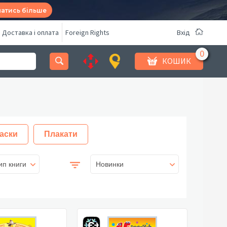
натись більше
Доставка і оплата
Foreign Rights
Вхід
КОШИК
аски
Плакати
ип книги
Новинки