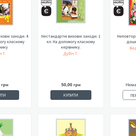
ховні заходи. 4
Нестандартні виховні заходи. 1
Неповторн
могу класному
кл. На допомогу класному
дошк
нику
керівнику.
Ве
ч Т.
Дубіч Т.
 грн
50,00 грн
Нема
ИТИ
КУПИТИ
ПЕ