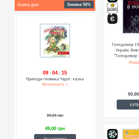
Книга дня
Знижка 50%
Голодомор 193
Україні. Ви
"Голодомор 1
Жада
09
:
04
:
14
Пригоди гномика Чарлі : казка
Мельничук Б. І.
50,00
КУП
99,00 грн
49,00 грн