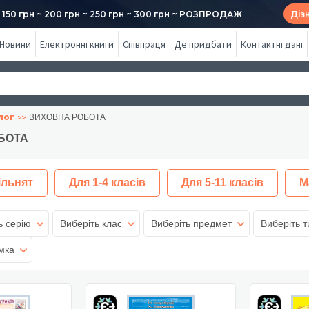
50 грн ~ 200 грн ~ 250 грн ~ 300 грн ~ РОЗПРОДАЖ
Діз
Новини
Електронні книги
Співпраця
Де придбати
Контактні дані
лог
ВИХОВНА РОБОТА
БОТА
ільнят
Для 1-4 класів
Для 5-11 класів
М
ь серію
Виберіть клас
Виберіть предмет
Виберіть т
мка